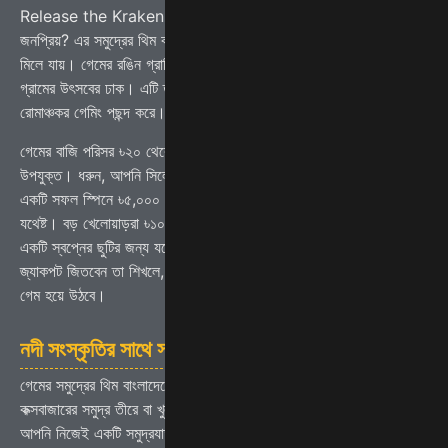
Release the Kraken জ্যাকপট বাংলাদেশের খেলোয়াড়দের জন্য কেন এত
জনপ্রিয়? এর সমুদ্রের থিম বাংলাদেশের নদী এবং সমুদ্র তীরের সংস্কৃতির সাথে
মিলে যায়। গেমের রঙিন গ্রাফিক্স যেন দুর্গা পূজার আলো, এবং সাউন্ড এফেক্ট যেন
গ্রামের উৎসবের ঢাক। এটি তরুণ খেলোয়াড়দের জন্য আদর্শ, যারা দ্রুত এবং
রোমাঞ্চকর গেমিং পছন্দ করে।
গেমের বাজি পরিসর ৳২০ থেকে ৳২৪,০০০, যা সব ধরনের খেলোয়াড়দের জন্য
উপযুক্ত। ধরুন, আপনি সিলেটের একটি চা বাগানে ৳২০ দিয়ে শুরু করলেন।
একটি সফল স্পিনে ৳৫,০০০ জিততে পারেন, যা একটি দারুণ ডিনারের জন্য
যথেষ্ট। বড় খেলোয়াড়রা ৳১০,০০০ বাজি ধরে ৳১০,০০০,০০০ জিততে পারে, যা
একটি স্বপ্নের ছুটির জন্য যথেষ্ট।
Release the Kraken স্লটে কীভাবে
জ্যাকপট জিতবেন তা শিখলে, এটি বাংলাদেশের খেলোয়াড়দের জন্য একটি প্রিয়
গেম হয়ে উঠবে।
নদী সংস্কৃতির সাথে সংযোগ
গেমের সমুদ্রের থিম বাংলাদেশের নদী সংস্কৃতির সাথে গভীরভাবে মিলে যায়।
কক্সবাজারের সমুদ্র তীরে বা খুলনার নদী তীরে খেলার সময়, আপনি মনে করবেন যেন
আপনি নিজেই একটি সমুদ্রযাত্রায় রয়েছেন। গেমের রঙিন ডিজাইন এবং সাউন্ড