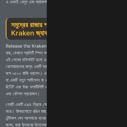
এ এখনই খেলুন এবং জ্যাকপট জিতুন!
এখনই নিবন্ধন করুন
সমুদ্রের রাজার শক্তি: Release the
Kraken জ্যাকপটের বিশাল পুরস্কার
Release the Kraken জ্যাকপট আপনাকে একটি এপিক সমুদ্রযাত্রায় নিয়ে
যায়, যেখানে প্রতিটি স্পিন সমুদ্রের গভীরে লুকানো ধনের দিকে এগিয়ে নিয়ে যায়।
এই গেমের হাইলাইট হলো এর ১০,০০০x সর্বোচ্চ পুরস্কার, যা বাংলাদেশের
খেলোয়াড়দের জন্য একটি স্বপ্নের জয়। ধরুন, আপনি কক্সবাজারের সমুদ্র তীরে
বসে ৳৫০০ বাজি ধরলেন। একটি সফল স্পিনে আপনি ৳৫০০,০০০ জিততে পারেন,
যা একটি নতুন স্মার্টফোন বা এমনকি একটি ছোট ছুটির জন্য যথেষ্ট! গেমের ৯৬.৫%
RTP এবং উচ্চ ভলাটিলিটি এটিকে রোমাঞ্চকর করে, যেখানে বড় জয়ের জন্য ধৈর্য
এবং কৌশল প্রয়োজন।
গেমটি একটি ৫x৪ গ্রিডে সেট করা, যেখানে ২০টি পে-লাইন জয়ের পথ তৈরি
করে। রিলগুলোতে রঙিন মাছ, কচ্ছপ এবং শার্কের সিম্বল ঘুরছে, এবং ক্রাকেনের
টেন্টাকল যেন আপনাকে ধনের দিকে টেনে নিয়ে যায়। বাংলাদেশের খেলোয়াড়দের
জন্য, যারা উৎসবের উত্তেজনা এবং বড় পুরস্কার পছন্দ করে, এই গেমটি যেন