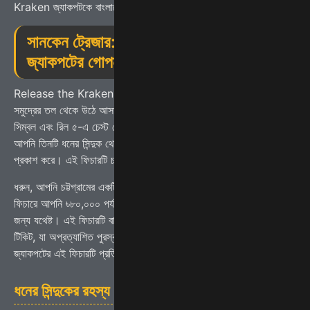
Kraken জ্যাকপটকে বাংলাদেশের খেলোয়াড়দের কাছে আরও আকর্ষণীয় করে।
সানকেন ট্রেজার: Release the Kraken
জ্যাকপটের গোপন ধন
Release the Kraken জ্যাকপটের সানকেন ট্রেজার বোনাস ফিচারটি যেন
সমুদ্রের তল থেকে উঠে আসা একটি ধনের সিন্দুক। যখন রিল ১ এবং ৩-এ বোনাস
সিম্বল এবং রিল ৫-এ চেস্ট বোনাস সিম্বল পান, তখন এই ফিচার ট্রিগার হয়।
আপনি তিনটি ধনের সিন্দুক থেকে একটি বেছে নিতে পারেন, যা নগদ পুরস্কার
প্রকাশ করে। এই ফিচারটি চলতে থাকে যতক্ষণ না আপনি ‘কালেক্ট’ সিম্বল পান।
ধরুন, আপনি চট্টগ্রামের একটি ক্যাফেতে ৳৪০০ বাজি ধরলেন। সানকেন ট্রেজার
ফিচারে আপনি ৳৮০,০০০ পর্যন্ত জিততে পারেন, যা একটি নতুন গ্যাজেট কেনার
জন্য যথেষ্ট। এই ফিচারটি বাংলাদেশের খেলোয়াড়দের জন্য যেন একটি লটারির
টিকিট, যা অপ্রত্যাশিত পুরস্কার নিয়ে আসে। Release the Kraken
জ্যাকপটের এই ফিচারটি প্রতিটি স্পিনকে একটি ধন শিকারে পরিণত করে।
ধনের সিন্দুকের রহস্য