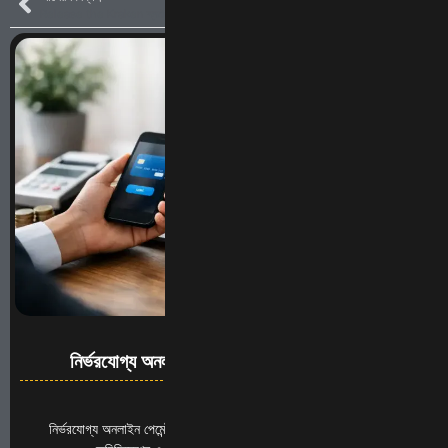
Release the Kraken স্লটে কীভাবে বড় জয় পাবেন
নির্ভরযোগ্য অনলাইন পেমেন্ট অপশন বাছাইয়ের উপায়
July 31, 2026
নির্ভরযোগ্য অনলাইন পেমেন্ট অপশন বাছাই করুন নিরাপত্তা, দ্রুত উইথড্র, ফি,