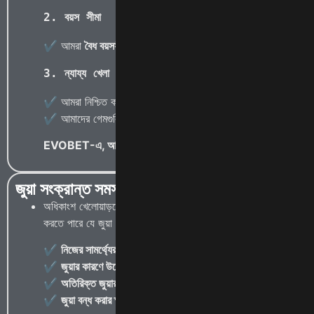
2. বয়স সীমা
✔ আমরা
বৈধ বয়সসীমা কঠোরভাবে অনুসরণ করি
, যাতে
শুধুমাত্র স্থানীয় আ
3. ন্যায্য খেলা ও স্বচ্ছতা
✔ আমরা নিশ্চিত করি যে
সমস্ত গেম কঠোর ন্যায্যতা নীতিমালা অনুসরণ করে
✔ আমাদের গেমগুলি
নিয়মিতভাবে নিরপেক্ষ সংস্থা দ্বারা পর্যালোচিত হয়
, যা
EVOBET-এ, আমরা সর্বদা দায়িত্বশীল গেমিং নীতিগুলি মেনে চলার প্রতিশ্রুতি 
জুয়া সংক্রান্ত সমস্যাগুলো চেনা
অধিকাংশ খেলোয়াড়দের জন্য
জুয়া একটি বিনোদনের মাধ্যম
, তবে এটি
ব্যক্ত
করতে পারে যে জুয়া
আপনার নিয়ন্ত্রণের বাইরে চলে যাচ্ছে
:
✔
নিজের সামর্থ্যের বাইরে ব্যয় করা
, যা
আর্থিক সমস্যার সৃষ্টি করে
এবং দৈনন্
✔
জুয়ার কারণে উদ্বেগ, চাপ বা হতাশার অনুভূতি হওয়া
, যা
মানসিক স্বাস্থ্
✔
অতিরিক্ত জুয়ার প্রতি আসক্তি
, যার ফলে
কাজ, পড়াশোনা, পরিবার বা সাম
✔
জুয়া বন্ধ করার ক্ষমতা না থাকা
, এমনকি থামতে চাইলেও
খেলার প্রবল ইচ্