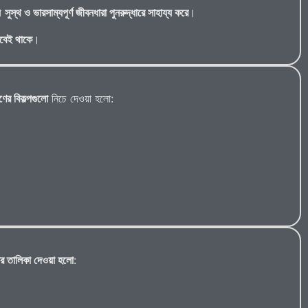
যা
সুস্থ ও ভারসাম্যপূর্ণ জীবনধারা পুনরুদ্ধারে সাহায্য করে
।
েবেই থাকে
।
্রণের বিকল্পগুলো
নিচে দেওয়া হলো:
ের তালিকা দেওয়া হলো
: