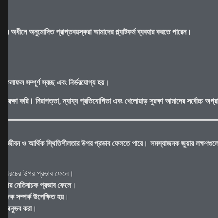
ইনের অধীনে অনুমোদিত প্রাপ্তবয়স্করা আমাদের প্ল্যাটফর্ম ব্যবহার করতে পারেন
।
।
তে
ফলাফল সম্পূর্ণ স্বচ্ছ এবং নির্ভরযোগ্য হয়
।
রক্ষা করি। নিরাপত্তা, ন্যায্য প্রতিযোগিতা এবং খেলোয়াড় সুরক্ষা আমাদের সর্বোচ্চ অগ্
িগত জীবন ও আর্থিক স্থিতিশীলতার উপর প্রভাব ফেলতে পারে
।
সমস্যাজনক জুয়ার লক্ষণগুলো 
দিন খরচের উপর প্রভাব ফেলে।
যের ওপর নেতিবাচক প্রভাব ফেলে
।
াজিক সম্পর্ক উপেক্ষিত হয়
।
ছা অনুভব করা
।