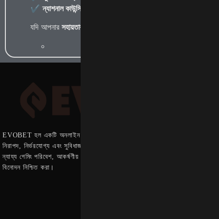
✔
ন্যাশনাল কাউন্সিল অন প্রবলেম গ্যাম্বলিং (NCPG)
:
www.ncpga
যদি আপনার
সহায়তার প্রয়োজন হয়
, তাহলে
দয়া করে সাহায্য নিতে দ্বিধা করব
দ্
EVOBET হল একটি অনলাইন গেমিং ও ক্যাসিনো প্ল্যাটফর্ম, যেখানে খেলোয়াড়রা
নিরাপদ, নির্ভরযোগ্য এবং সুবিধাজনক সেবা উপভোগ করতে পারেন। আমাদের লক্ষ্য হল
ন্যায্য গেমিং পরিবেশ, আকর্ষণীয় বোনাস এবং বিভিন্ন প্রোমোশন প্রদান করে সেরা
বিনোদন নিশ্চিত করা।