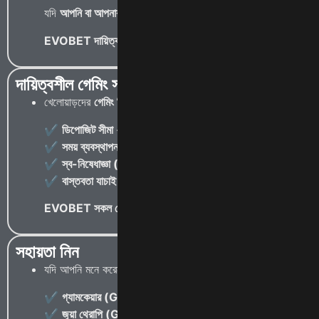
যদি
আপনি বা আপনার পরিচিত কেউ জুয়া সংক্রান্ত সমস্যার সম্মুখীন হন
, তবে
EVOBET দায়িত্বশীল গেমিংকে সমর্থন করে
এবং সকল খেলোয়াড়কে
তাদের
দায়িত্বশীল গেমিং সরঞ্জাম
খেলোয়াড়দের
গেমিং নিয়ন্ত্রণে রাখতে সহায়তা করতে
,
EVOBET বিভিন্ন টুল
✔
ডিপোজিট সীমা
– খেলোয়াড়রা
দৈনিক, সাপ্তাহিক বা মাসিক জমার সীমা নির
✔
সময় ব্যবস্থাপনা
– গেমপ্লে রিমাইন্ডার প্রদান করা হয়, যা
খেলোয়াড়দের
✔
স্ব-নিষেধাজ্ঞা (Self-Exclusion)
– খেলোয়াড়রা
অস্থায়ী বা স্থায
✔
বাস্তবতা যাচাই
– গেমিং কার্যক্রম সম্পর্কে
নিয়মিত নোটিফিকেশন প্রদান 
EVOBET সকল খেলোয়াড়কে এই টুলগুলি ব্যবহারের জন্য উৎসাহিত করে
, 
সহায়তা নিন
যদি আপনি মনে করেন যে
আপনার গেমিং অভ্যাস সমস্যা সৃষ্টি করছে
, তাহলে
আ
✔
গ্যামকেয়ার (GamCare)
:
www.gamcare.org.uk
✔
জুয়া থেরাপি (Gambling Therapy)
:
www.gamblingthe