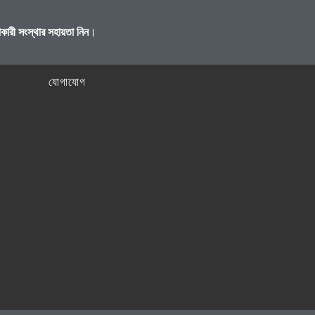
াকারী সংস্থার সহায়তা নিন
।
যোগাযোগ