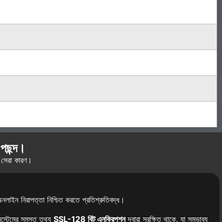
পছন্দ।
র সেরা কারণ।
নলাইন নিরাপত্তা নিশ্চিত করতে প্রতিশ্রুতিবদ্ধ।
িস্টেমের সমস্ত তথ্য
SSL-128 বিট এনক্রিপশন
দ্বারা সুরক্ষিত থাকে, যা সম্ভাব্য