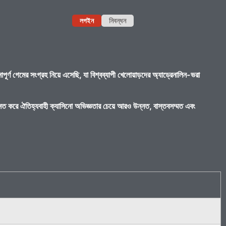
লগইন
নিবন্ধন
ণ গেমের সংগ্রহ নিয়ে এসেছি, যা বিশ্বব্যাপী খেলোয়াড়দের অ্যাড্রেনালিন-ভরা
নত করে ঐতিহ্যবাহী ক্যাসিনো অভিজ্ঞতার চেয়ে আরও উন্নত, বাস্তবসম্মত এবং