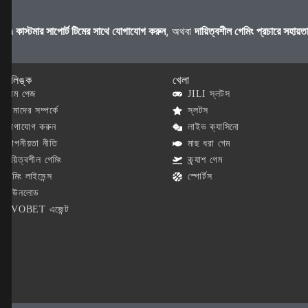
/৭ কাস্টমার সাপোর্ট টিমের সাথে যোগাযোগ করুন
, অথবা
দায়িত্বশীল গেমিং প্রচারে সহায়ত
রুত লিঙ্ক
খেলা
হোম পেজ
JILI স্লটস
আমাদের সম্পর্কে
স্লটস
যোগাযোগ করুন
লাইভ ক্যাসিনো
গোপনীয়তা নীতি
মাছ ধরা গেম
দায়িত্বশীল গেমিং
ক্র্যাশ গেম
গেমিং লাইসেন্স
স্পোর্টস
ডাউনলোড
EVOBET এজেন্ট