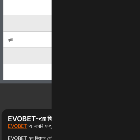
সুরক্ষা
অভিজ্ঞতা
দৃষ্টি
প্ল্যাটফর্ম
অনুশীলন
নাম
আমাদে
EVOBET তাদে
EVOBET-এর বিশ্বাসযোগ্য নিরাপত্তা
EVOBET
-এ আপনি সম্পূর্ণ নিরাপদ ও সুরক্ষিত পরিবেশে বাস্তবসম্মত অনলাইন গ
EVOBET হল নিরাপদ গেমিং অভিজ্ঞতার নির্ভরযোগ্য স্থান, যেখানে আমরা বিশ্বখ্