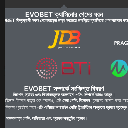
EVOBET ক্যাসিনোর গেমের ধরন
OBET বিশ্বব্যাপী সকল খেলোয়াড়ের জন্য সবচেয়ে জনপ্রিয় ক্যাসিনো গেম সরবরাহ ক
EVOBET সম্পর্কে সংক্ষিপ্ত বিবরণ
নিরাপদ, ন্যায্য এবং বিনোদনমূলক অনলাইন গেমিং সম্পর্কে আরও জানুন।
্রতিষ্ঠান হিসেবে যাত্রা শুরু করলেও, এটি
সেরা গেমিং বিনোদন
প্রদানের লক্ষ্যে কাজ 
নিরলস প্রচেষ্টার ফলে এটি
এশিয়ার অনলাইন গেমিং ইন্ডাস্ট্রির অন্যতম প্রধান স্তম্ভে
াদের
মানসম্পন্ন গেমিং অভিজ্ঞতা এবং গ্রাহক সন্তুষ্টির প্রমাণ
।