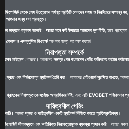
থম ডিপোজিট থেকে শেষ উত্তোলন পর্যন্ত প্রতিটি লেনদেন সহজ ও নিরবিচারে সম্পন্ন হয়
,
 টিম আপনার জন্য সদা প্রস্তুত
।
শনের মাধ্যমে ধন্যবাদ জানাই
।
আমরা মনে করি উদারতা আমাদের মূল নীতি
, তাই প্রত্যে
ফ্রি বোনাস ও এক্সক্লুসিভ রিওয়ার্ড
আপনার জন্য অপেক্ষা করছে!
নিরাপত্তা সম্পর্কে
পারেশন লাইসেন্স
পেয়েছে। আমাদের
সমস্ত গেম বাংলাদেশ গেমিং কমিশনের কঠোর পর্যালোচন
, স্বচ্ছ এবং নির্ভরযোগ্য প্ল্যাটফর্ম তৈরি করা
। আমাদের
নেটওয়ার্ক সুরক্ষিত রাখতে
, আমর
মরা
গ্রাহকের নিরাপত্তাকে সর্বোচ্চ অগ্রাধিকার দিই
, এবং এটি
EVOBET পরিচালনার প্রতিট
দায়িত্বশীল গেমিং
াবিকাঠি
। আমরা
স্বচ্ছ ও দায়িত্বশীল একটি প্ল্যাটফর্ম নিশ্চিত করতে প্রতিশ্রুতিবদ্ধ
।
, ডিপোজিট সীমাবদ্ধতা এবং অতিরিক্ত নিরাপত্তামূলক ব্যবস্থা প্রদান করি
। আমরা সকল খে