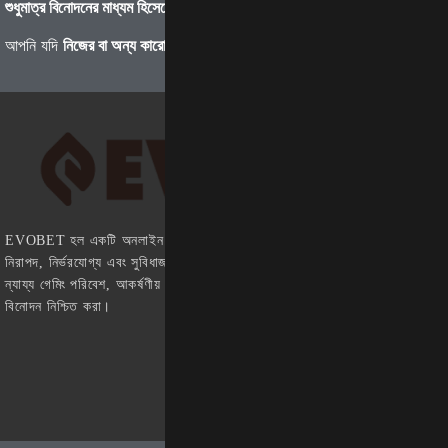
শুধুমাত্র বিনোদনের মাধ্যম হিসেবে থাকে, কোনো বাধ্যবাধকতা নয়
।
আপনি যদি
নিজের বা অন্য কারো জন্য দায়িত্বশীল গেমিং সহায়তা চান
, তাহলে
আমাদের ২৪
দ্
EVOBET হল একটি অনলাইন গেমিং ও ক্যাসিনো প্ল্যাটফর্ম, যেখানে খেলোয়াড়রা
নিরাপদ, নির্ভরযোগ্য এবং সুবিধাজনক সেবা উপভোগ করতে পারেন। আমাদের লক্ষ্য হল
ন্যায্য গেমিং পরিবেশ, আকর্ষণীয় বোনাস এবং বিভিন্ন প্রোমোশন প্রদান করে সেরা
বিনোদন নিশ্চিত করা।