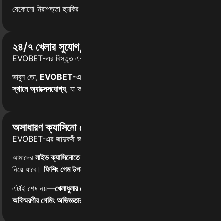
যেকোনো নিরাপত্তা হুমকির বিরুদ্ধে একটি শক্তিশালী প্রতিরক্ষা প্রদান করে।
২৪/৭ খেলার সুযোগ, যেকোনো সময় উপভোগ করুন!
EVOBET-এর বিস্তৃত এবং উন্নত পরিচালন কাঠামো একটি
অল-ইন-ওয়ান প্ল্যাটফর
ভাবুন তো,
EVOBET-এর অসাধারণ অভিজ্ঞতা
আপনি আপনার পছন্দের ডিভাইস থ
স্থানে অ্যাক্সেসযোগ্য
, যা আপনাকে অবিশ্বাস্য গেমিং রোমাঞ্চে আমন্ত্রণ জানাচ্ছে।
অসাধারণ ক্যাসিনো গেমের বিশাল সংগ্রহ
EVOBET-এর জাদুকরী জগতে প্রবেশ করুন, যেখানে
দৃষ্টিনন্দন 3D ডিজাইন এবং
আমাদের
লাইভ ক্যাসিনোতে
আপনার অ্যাড্রেনালিন বাড়ান, যেখানে আকর্ষণীয় ডিলা
নিয়ে যাবে।
ফিশিং গেম উপভোগ করুন
, যেখানে জলের নিচের গুপ্তধন খোঁজা আপনাক
এটাই শেষ নয়—
খেলাধুলার প্রেমীদের জন্য
, আমরা একটি
ডায়নামিক স্পোর্টস বেটিং প্ল্য
অবিস্মরণীয় গেমিং অভিজ্ঞতার
এক অনন্য মিশ্রণ নিশ্চিত করে।