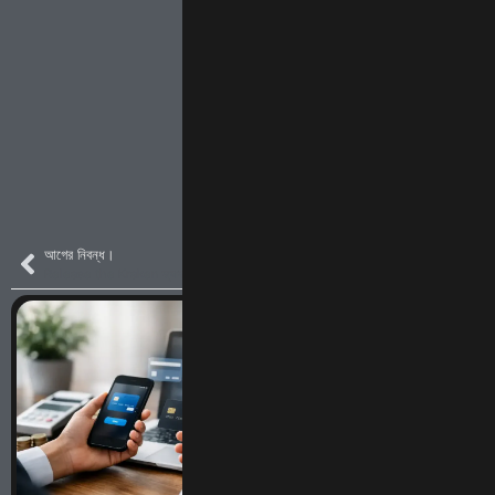
আগের নিবন্ধ।
Release the Kraken জ্যাকপট: সমুদ্রের ধনের সন্ধান!