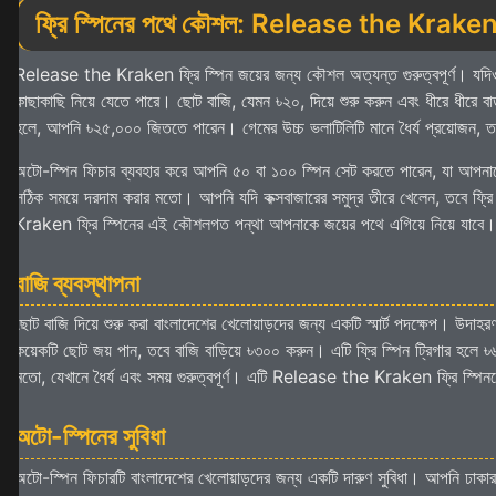
ফ্রি স্পিনের পথে কৌশল: Release the Krake
Release the Kraken ফ্রি স্পিন জয়ের জন্য কৌশল অত্যন্ত গুরুত্বপূর্ণ। যদিও গ
কাছাকাছি নিয়ে যেতে পারে। ছোট বাজি, যেমন ৳২০, দিয়ে শুরু করুন এবং ধীরে ধীরে ব
হলে, আপনি ৳২৫,০০০ জিততে পারেন। গেমের উচ্চ ভলাটিলিটি মানে ধৈর্য প্রয়োজন, তবে 
অটো-স্পিন ফিচার ব্যবহার করে আপনি ৫০ বা ১০০ স্পিন সেট করতে পারেন, যা আপনা
সঠিক সময়ে দরদাম করার মতো। আপনি যদি কক্সবাজারের সমুদ্র তীরে খেলেন, তবে ফ্র
Kraken ফ্রি স্পিনের এই কৌশলগত পন্থা আপনাকে জয়ের পথে এগিয়ে নিয়ে যাবে
বাজি ব্যবস্থাপনা
ছোট বাজি দিয়ে শুরু করা বাংলাদেশের খেলোয়াড়দের জন্য একটি স্মার্ট পদক্ষেপ। উদ
কয়েকটি ছোট জয় পান, তবে বাজি বাড়িয়ে ৳৩০০ করুন। এটি ফ্রি স্পিন ট্রিগার হল
মতো, যেখানে ধৈর্য এবং সময় গুরুত্বপূর্ণ। এটি Release the Kraken ফ্রি স্প
অটো-স্পিনের সুবিধা
অটো-স্পিন ফিচারটি বাংলাদেশের খেলোয়াড়দের জন্য একটি দারুণ সুবিধা। আপনি ঢাকার