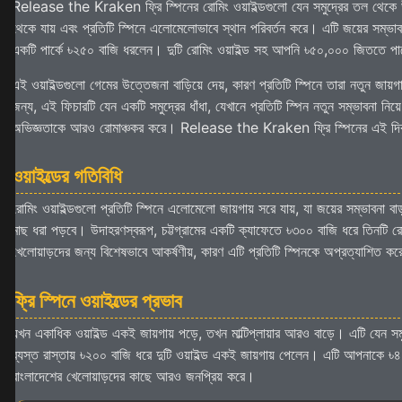
Release the Kraken ফ্রি স্পিনের রোমিং ওয়াইল্ডগুলো যেন সমুদ্রের তল থেকে উঠে
থেকে যায় এবং প্রতিটি স্পিনে এলোমেলোভাবে স্থান পরিবর্তন করে। এটি জয়ের সম্ভাব
একটি পার্কে ৳২৫০ বাজি ধরলেন। দুটি রোমিং ওয়াইল্ড সহ আপনি ৳৫০,০০০ জিততে পার
এই ওয়াইল্ডগুলো গেমের উত্তেজনা বাড়িয়ে দেয়, কারণ প্রতিটি স্পিনে তারা নতুন জায়গ
জন্য, এই ফিচারটি যেন একটি সমুদ্রের ধাঁধা, যেখানে প্রতিটি স্পিন নতুন সম্ভাবনা ন
অভিজ্ঞতাকে আরও রোমাঞ্চকর করে। Release the Kraken ফ্রি স্পিনের এই দিকটি প্
ওয়াইল্ডের গতিবিধি
রোমিং ওয়াইল্ডগুলো প্রতিটি স্পিনে এলোমেলো জায়গায় সরে যায়, যা জয়ের সম্ভাবনা
মাছ ধরা পড়বে। উদাহরণস্বরূপ, চট্টগ্রামের একটি ক্যাফেতে ৳৩০০ বাজি ধরে তিনটি
খেলোয়াড়দের জন্য বিশেষভাবে আকর্ষণীয়, কারণ এটি প্রতিটি স্পিনকে অপ্রত্যাশিত 
ফ্রি স্পিনে ওয়াইল্ডের প্রভাব
যখন একাধিক ওয়াইল্ড একই জায়গায় পড়ে, তখন মাল্টিপ্লায়ার আরও বাড়ে। এটি যে
ব্যস্ত রাস্তায় ৳২০০ বাজি ধরে দুটি ওয়াইল্ড একই জায়গায় পেলেন। এটি আপনা
বাংলাদেশের খেলোয়াড়দের কাছে আরও জনপ্রিয় করে।