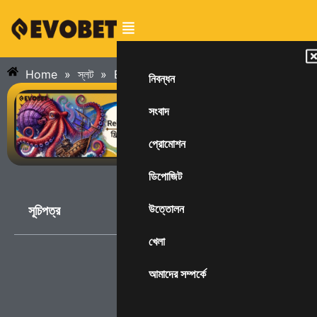
Home
»
স্লট
»
EVOBET-এ Release the Kraken ফ্রি স্পিন দিয়
নিবন্ধন
EVOBET-এ RELEA
সংবাদ
Release the Kraken ফ্রি স্পি
প্রোমোশন
ডিপোজিট
উত্তোলন
সূচিপত্র
খেলা
আমাদের সম্পর্কে