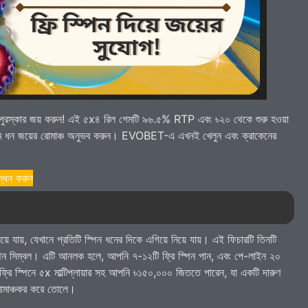
পুরস্কার জয় করুন! এই ৫x৪ রিল গেমটি ৯৬.৫% RTP এবং ৳২০ থেকে শুরু হওয়া
র মাধ্যমে ধন জয়ের রোমাঞ্চ অনুভব করুন। EVOBET-এ এখনই খেলুন এবং ক্রাকেনের
্ধন করুন
 যায়, যেখানে প্রতিটি স্পিন ধনের দিকে এগিয়ে নিয়ে যায়। এই ফিচারটি তিনটি
 স্পিন সিম্বল। এটি আনলক হলে, আপনি ৭-১২টি ফ্রি স্পিন পান, এবং পে-লাইন ২০
ি স্পিনে ৫x মাল্টিপ্লায়ার সহ আপনি ৳১৫০,০০০ জিততে পারেন, যা একটি দারুণ
রোমাঞ্চকর করে তোলে।