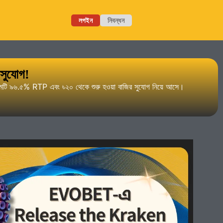
লগইন
নিবন্ধন
ুযোগ!
েমটি ৯৬.৫% RTP এবং ৳২০ থেকে শুরু হওয়া বাজির সুযোগ নিয়ে আসে।