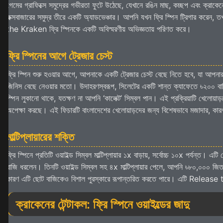
গেমের গ্রাফিক্সে সমুদ্রের গভীরতা ফুটে উঠেছে, যেখানে রঙিন মাছ, কচ্ছপ এবং ক্রাকেন
কক্সবাজারের সমুদ্র তীরে একটি অ্যাডভেঞ্চার। আপনি যখন ফ্রি স্পিন ট্রিগার করেন
the Kraken ফ্রি স্পিনকে একটি অবিস্মরণীয় অভিজ্ঞতায় পরিণত করে।
ফ্রি স্পিনের আগে ট্রেজার চেস্ট
ফ্রি স্পিন শুরু হওয়ার আগে, আপনাকে একটি ট্রেজার চেস্ট বেছে নিতে হবে, যা আপনার 
জিনিস বেছে নেওয়ার মতো। উদাহরণস্বরূপ, সিলেটের একটি শান্ত ক্যাফেতে ৳২০০ বাজ
স্পিন লুকানো থাকে, যতক্ষণ না আপনি ‘কালেক্ট’ সিম্বল পান। এই প্রক্রিয়াটি খেলোয
অপেক্ষা করছে। এই ফিচারটি বাংলাদেশের খেলোয়াড়দের জন্য বিশেষভাবে মজাদার, কা
মাল্টিপ্লায়ারের শক্তি
ফ্রি স্পিনে প্রতিটি ওয়াইল্ড সিম্বল মাল্টিপ্লায়ার ১x বাড়ায়, সর্বোচ্চ ১০x পর্য
বাজি ধরলেন। তিনটি ওয়াইল্ড সিম্বল সহ ৪x মাল্টিপ্লায়ার পেলে, আপনি ৳৮০,০০০ জিতত
কারণ এটি ছোট বাজিকেও বিশাল পুরস্কারে রূপান্তরিত করতে পারে। এটি Release
ক্রাকেনের টেন্টাকল: ফ্রি স্পিনে ওয়াইল্ডের জাদু