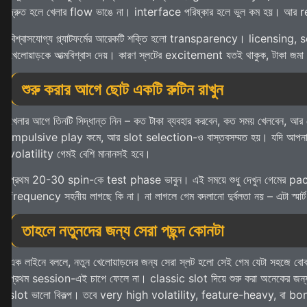
দ্রুত হলে খেলার flow ভাঙে না। interface পরিষ্কার হলে ভুল কম হয়। আ
বিশ্বাসযোগ্য প্ল্যাটফর্মের আরেকটি শক্তি হলো transparency। licensin
খেলোয়াড়কে আত্মবিশ্বাস দেয়। কারণ স্লটের excitement যতই থাকুক, টাকা জমা ও 
শুরু করার আগে ছোট একটি রুটিন রাখুন
খেলার আগে তিনটি সিদ্ধান্ত নিন – কত টাকা ব্যবহার করবেন, কত সময় খেলবেন, 
impulsive play কমে, আর slot selection-ও বাস্তবসম্মত হয়। যদি আ
volatility গেমই বেশি মানানসই হবে।
প্রথম 20-30 spin-কে test phase ভাবুন। এই সময়ে শুধু দেখুন গেমের pace
frequency সহনীয় লাগছে কি না। না লাগলে গেম বদলানো দুর্বলতা নয় – এটা স্মা
তাহলে নতুনদের জন্য সেরা পছন্দ কোনটা
এক লাইনে বললে, নতুন খেলোয়াড়দের জন্য সেরা স্লট হলো সেই গেম যেটা সহজে
প্রথম session-এই চাপে ফেলে না। classic slot দিয়ে শুরু করা অনেকের 
slot ভালো বিকল্প। তবে very high volatility, feature-heavy, বা bonus