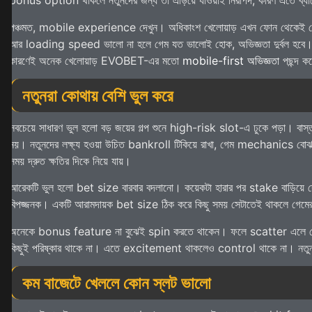
bonus option থাকলে নতুনদের জন্য তা এড়িয়ে যাওয়াই নিরাপদ, কারণ এতে ব্যালে
পঞ্চমত, mobile experience দেখুন। অধিকাংশ খেলোয়াড় এখন ফোন থেকেই
আর loading speed ভালো না হলে গেম যত ভালোই হোক, অভিজ্ঞতা দুর্বল হবে। এক
কারণেই অনেক খেলোয়াড় EVOBET-এর মতো
mobile-first অভিজ্ঞতা
পছন্দ ক
নতুনরা কোথায় বেশি ভুল করে
সবচেয়ে সাধারণ ভুল হলো বড় জয়ের গল্প শুনে high-risk slot-এ ঢুকে পড়া। বা
নয়। নতুনদের লক্ষ্য হওয়া উচিত bankroll টিকিয়ে রাখা, গেম mechanics ব
সময় দ্রুত ক্ষতির দিকে নিয়ে যায়।
আরেকটি ভুল হলো bet size বারবার বদলানো। কয়েকটা হারার পর stake বাড়িয়ে দে
বিপজ্জনক। একটি আরামদায়ক bet size ঠিক করে কিছু সময় সেটাতেই থাকলে গে
অনেকে bonus feature না বুঝেই spin করতে থাকেন। ফলে scatter এলে ক
কিছুই পরিষ্কার থাকে না। এতে excitement থাকলেও control থাকে না। নতুন
কম বাজেটে খেললে কোন স্লট ভালো