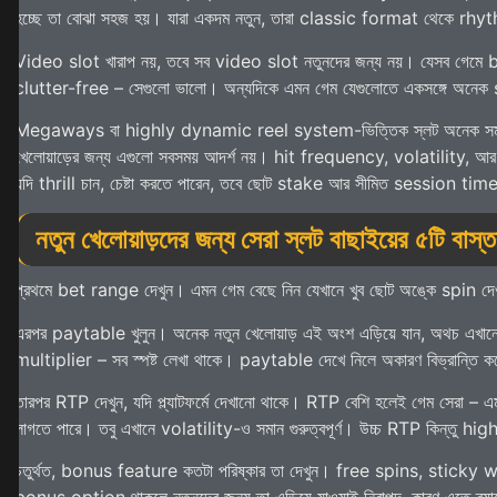
হচ্ছে তা বোঝা সহজ হয়। যারা একদম নতুন, তারা classic format থেকে rhy
Video slot খারাপ নয়, তবে সব video slot নতুনদের জন্য নয়। যেসব গে
clutter-free – সেগুলো ভালো। অন্যদিকে এমন গেম যেগুলোতে একসঙ্গে অনেক 
Megaways বা highly dynamic reel system-ভিত্তিক স্লট অনেক সময় আক
খেলোয়াড়ের জন্য এগুলো সবসময় আদর্শ নয়। hit frequency, volatility, আর 
যদি thrill চান, চেষ্টা করতে পারেন, তবে ছোট stake আর সীমিত session time
নতুন খেলোয়াড়দের জন্য সেরা স্লট বাছাইয়ের ৫টি বাস্
প্রথমে bet range দেখুন। এমন গেম বেছে নিন যেখানে খুব ছোট অঙ্কে spin দ
এরপর paytable খুলুন। অনেক নতুন খেলোয়াড় এই অংশ এড়িয়ে যান, অথচ এখ
multiplier – সব স্পষ্ট লেখা থাকে। paytable দেখে নিলে অকারণ বিভ্রান্তি 
তারপর RTP দেখুন, যদি প্ল্যাটফর্মে দেখানো থাকে। RTP বেশি হলেই গেম সেরা – 
লাগতে পারে। তবু এখানে volatility-ও সমান গুরুত্বপূর্ণ। উচ্চ RTP কিন্তু high
চতুর্থত, bonus feature কতটা পরিষ্কার তা দেখুন। free spins, stick