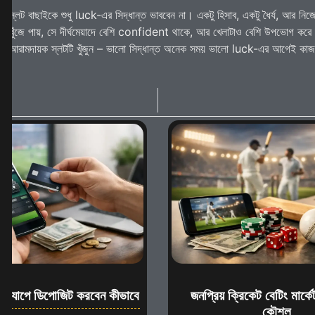
স্লট বাছাইকে শুধু luck-এর সিদ্ধান্ত ভাববেন না। একটু হিসাব, একটু ধৈর্য, আর নি
খুঁজে পায়, সে দীর্ঘমেয়াদে বেশি confident থাকে, আর খেলাটাও বেশি উপভোগ করে
আরামদায়ক স্লটটি খুঁজুন – ভালো সিদ্ধান্ত অনেক সময় ভালো luck-এর আগেই কা
 অ্যাপে ডিপোজিট করবেন কীভাবে
জনপ্রিয় ক্রিকেট বেটিং মার্ক
কৌশল