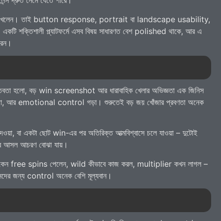
ন্স দ্রুত নেমে যেতে পারে।
 খেলেন। তাই button response, portrait বা landscape usability,
টি শক্তিশালী প্ল্যাটফর্মে এসব বিষয় সাধারণত বেশ polished থাকে, আর এ
রেন।
স্তবতা হলো, বড় win screenshot আর ধারাবাহিক খেলার অভিজ্ঞতা এক জিনিস
োঝা, আর emotional control গড়া। শুরুতেই বড় জয় খোঁজার প্রবণতা অনেক
ওয়া, বা একটা ছোট win-এর পর অতিরিক্ত আত্মবিশ্বাসে চলে যাওয়া – দুটোই
মের আসল আচরণ বোঝা যায়।
েন free spins পেলেন, wild কীভাবে কাজ করল, multiplier কখন লাগল –
দের জন্য control অনেক বেশি মূল্যবান।