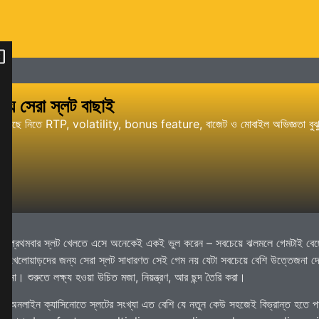
াই
ন্য সেরা স্লট বাছাই
্লট বেছে নিতে RTP, volatility, bonus feature, বাজেট ও মোবাইল অভিজ্ঞতা বুঝুন 
প্রথমবার স্লট খেলতে এসে অনেকেই একই ভুল করেন – সবচেয়ে ঝলমলে গেমটাই বেছে নে
খেলোয়াড়দের জন্য সেরা স্লট সাধারণত সেই গেম নয় যেটা সবচেয়ে বেশি উত্তেজনা দে
না। শুরুতে লক্ষ্য হওয়া উচিত মজা, নিয়ন্ত্রণ, আর ছন্দ তৈরি করা।
অনলাইন ক্যাসিনোতে স্লটের সংখ্যা এত বেশি যে নতুন কেউ সহজেই বিভ্রান্ত 