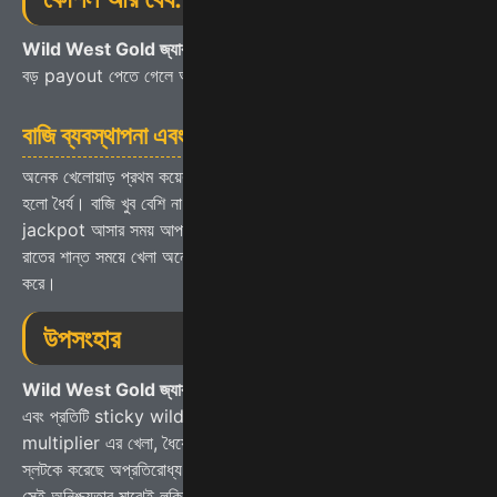
Wild West Gold জ্যাকপট
কেবল ভাগ্যের খেলা নয়, বরং ধৈর্যেরও খেলা।
বড় payout পেতে গেলে আপনাকে দীর্ঘ সময় খেলা চালিয়ে যেতে হতে পারে।
বাজি ব্যবস্থাপনা এবং সময় নির্বাচন
অনেক খেলোয়াড় প্রথম কয়েক স্পিনেই ধন খুঁজতে চায়, কিন্তু আসল কৌশল
হলো ধৈর্য। বাজি খুব বেশি না বাড়িয়ে, ধীরে ধীরে bankroll ব্যবহার করলে
jackpot আসার সময় আপনি খেলার মধ্যে থাকতে পারবেন। এর পাশাপাশি,
রাতের শান্ত সময়ে খেলা অনেককে মানসিকভাবে বেশি ফোকাস রাখতে সাহায্য
করে।
উপসংহার
Wild West Gold জ্যাকপট
পশ্চিমা ধনের প্রতীক, যেখানে প্রতিটি ফ্রি স্পিন
এবং প্রতিটি sticky wild আপনাকে বড় পুরস্কারের আরও কাছে নিয়ে যায়।
multiplier এর খেলা, ধৈর্যের পরীক্ষা আর রোমাঞ্চকর ফিচার একসাথে মিলে এই
স্লটকে করেছে অপ্রতিরোধ্য। পশ্চিমা মরুভূমির মতোই এই গেম অনিশ্চিত, কিন্তু
সেই অনিশ্চয়তার মাঝেই লুকিয়ে আছে আসল সোনার খনি। যদি আপনি ধনের