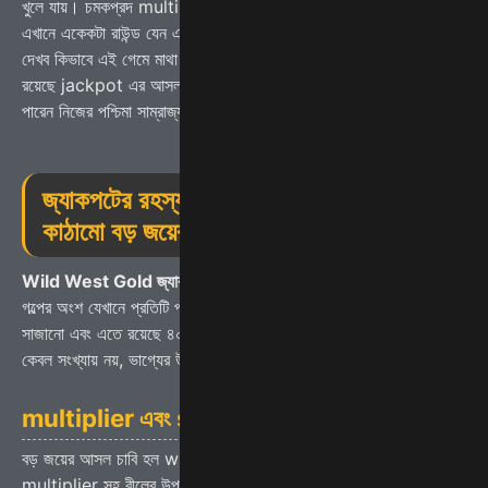
খুলে যায়। চমকপ্রদ multiplier, sticky wild এবং ফ্রি স্পিন মিলিয়ে
এখানে একেকটা রাউন্ড যেন একেকটা সোনার খনি। এই নিবন্ধে আমরা বিশদে
দেখব কিভাবে এই গেমে মাথা ঘুরিয়ে দেওয়া পুরস্কার জিতে নেওয়া যায়, কোথায়
রয়েছে jackpot এর আসল রহস্য, আর কিভাবে আপনি ৳ দিয়ে তৈরি করতে
পারেন নিজের পশ্চিমা সাম্রাজ্য।
এখনই নিবন্ধন করুন
জ্যাকপটের রহস্য উন্মোচন: কিভাবে গেমের
কাঠামো বড় জয়ের পথ খুলে দেয়
Wild West Gold জ্যাকপট
শুধুমাত্র রিল ঘোরানোর বিষয় নয়, বরং একটি
গল্পের অংশ যেখানে প্রতিটি প্রতীক মানে সম্ভাব্য ধন। গেমটি ৫×৪ গ্রিডে
সাজানো এবং এতে রয়েছে ৪০টি নির্দিষ্ট পে-লাইন। প্রতিটি রাউন্ডে আপনার বাজি
কেবল সংখ্যায় নয়, ভাগ্যের উপরও নির্ভর করে।
multiplier এবং sticky wild এর বিস্ময়
বড় জয়ের আসল চাবি হল wild প্রতীক। এগুলো ২×, ৩× কিংবা ৫×
multiplier সহ রীলের উপর বসে থাকে। যদি একাধিক wild একসাথে আসে