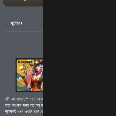
সূচিপত্র
যদি কাউবয়ের টুপি পরে একবার ঘোড়ার পিঠে চড়ে পশ্চিমের মরুভূমি পার হতে চান,
তবে আপনার জন্য অপেক্ষা করছে এক অনন্য সুযোগ।
Wild West Gold
জ্যাকপট
এমন একটি স্লট যেখানে প্রতিটি রীল ঘোরার সাথে সাথে ধনের দরজা