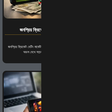
জনপ্রিয় ক্রিকেট বেটিং মার্কেট বাছাইয়ের কৌশল
July 27, 2026
জনপ্রিয় ক্রিকেট বেটিং মার্কেট বুঝুন। ম্যাচ উইনার, রান, উইকেট, টপ ব্যাটার ও লাইভ
অডস দেখে সচেতন বাজির সিদ্ধান্ত নেওয়ার কৌশল জানুন।
আরও পড়ুন »