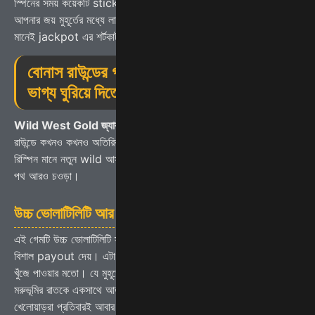
স্পিনের সময় কয়েকটি sticky wild এসে multiplier ১৫× এ পৌঁছাল।
আপনার জয় মুহূর্তের মধ্যে লাখ টাকায় রূপ নিতে পারে। তাই বলা যায়, ফ্রি স্পিন
মানেই jackpot এর শর্টকাট।
বোনাস রাউন্ডের গভীরে: কিভাবে রিস্পিন আপনার
ভাগ্য ঘুরিয়ে দিতে পারে
Wild West Gold জ্যাকপট
কেবল ফ্রি স্পিনেই সীমাবদ্ধ নয়। বোনাস
রাউন্ডে কখনও কখনও অতিরিক্ত scatter এসে রিস্পিনের সুযোগ দেয়। প্রতিটি
রিস্পিন মানে নতুন wild আসার সুযোগ, আর নতুন wild মানে jackpot এর
পথ আরও চওড়া।
উচ্চ ভোলাটিলিটি আর উত্তেজনা
এই গেমটি উচ্চ ভোলাটিলিটি স্লট, অর্থাৎ ছোট ছোট জয়ের বদলে মাঝে মাঝে
বিশাল payout দেয়। এটা অনেকটা মরুভূমির মাঝখানে আকস্মিক সোনার খনি
খুঁজে পাওয়ার মতো। যে মুহূর্তে আপনার হাতে jackpot আসে, মনে হবে যেন
মরুভূমির রাতকে একসাথে আতশবাজিতে ভরে তুলেছেন। আর এই কারণেই
খেলোয়াড়রা প্রতিবারই আবার ফিরে আসে, বড় জয়ের স্বপ্ন নিয়ে।