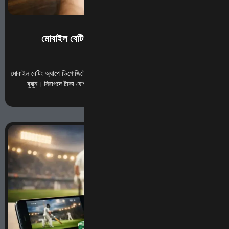
মোবাইল বেটিং অ্যাপে ডিপোজিট করবেন কীভাবে
July 29, 2026
মোবাইল বেটিং অ্যাপে ডিপোজিটের আগে পেমেন্ট পদ্ধতি, লেনদেনের সীমা ও অ্যাকাউন্ট যাচাই
বুঝুন। নিরাপদে টাকা যোগ করার ধাপ, সতর্কতা ও দায়িত্বশীল খেলার পরামর্শ।
আরও পড়ুন »