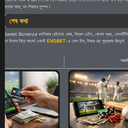
সংস্থা সাধা, ধন শিকারে মুস্পন।
শেষ কথা
Sweet Bonanza ধনশিকার রেইনবো বোমা, টাম্বল চেইন, বোনাস ক্রয়, ভোলাটিলিটি নি
ধন উৎসব নিয়ে আসে! এখনই
EVOBET
-এ যোগ দিন, টাকার বড় পুরস্কার জিতুন!
পরবর্