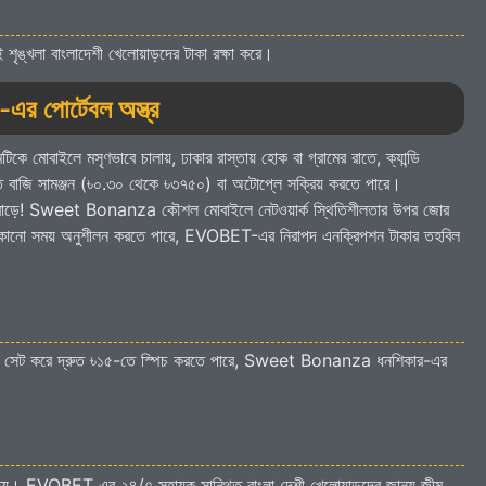
ই শৃঙ্খলা বাংলাদেশী খেলোয়াড়দের টাকা রক্ষা করে।
 পোর্টেবল অস্ত্র
াইলে মসৃণভাবে চালায়, ঢাকার রাস্তায় হোক বা গ্রামের রাতে, ক্যান্ডি
রুত বাজি সামঞ্জন (৳০.৩০ থেকে ৳৩৭৫০) বা অটোপ্লে সক্রিয় করতে পারে।
ক্ষণাৎ বাড়ে! Sweet Bonanza কৌশল মোবাইলে নেটওয়ার্ক স্থিতিশীলতার উপর জোর
়রা যেকোনো সময় অনুশীলন করতে পারে, EVOBET-এর নিরাপদ এনক্রিপশন টাকার তহবিল
স বাজি সেট করে দ্রুত ৳১৫-তে স্পিচ করতে পারে, Sweet Bonanza ধনশিকার-এর
নহয়। EVOBET এর ২৪/৭ সহায়ক সান্থিত বাংলা দেশী খেলোয়াড়দের জান্য জীম