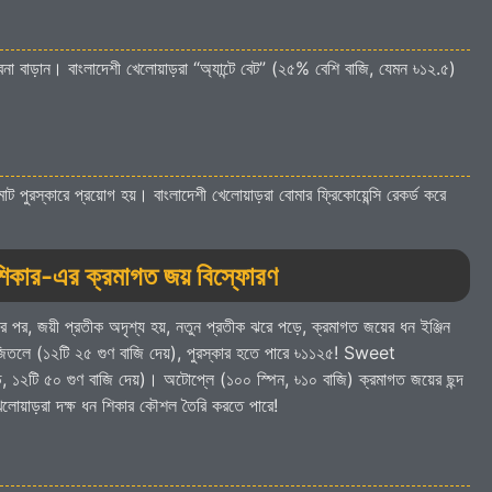
ভাবনা বাড়ান। বাংলাদেশী খেলোয়াড়রা “অ্যান্টে বেট” (২৫% বেশি বাজি, যেমন ৳১২.৫)
ুরস্কারে প্রয়োগ হয়। বাংলাদেশী খেলোয়াড়রা বোমার ফ্রিকোয়েন্সি রেকর্ড করে
কার-এর ক্রমাগত জয় বিস্ফোরণ
 জয়ী প্রতীক অদৃশ্য হয়, নতুন প্রতীক ঝরে পড়ে, ক্রমাগত জয়ের ধন ইঞ্জিন
ন্ডি জিতলে (১২টি ২৫ গুণ বাজি দেয়), পুরস্কার হতে পারে ৳১১২৫! Sweet
্ডি, ১২টি ৫০ গুণ বাজি দেয়)। অটোপ্লে (১০০ স্পিন, ৳১০ বাজি) ক্রমাগত জয়ের ছন্দ
 খেলোয়াড়রা দক্ষ ধন শিকার কৌশল তৈরি করতে পারে!