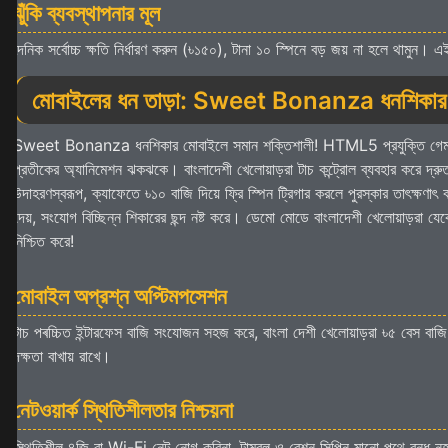
ঝুঁকি ব্যবস্থাপনার মূল
দৈনিক সর্বোচ্চ ক্ষতি নির্ধারণ করুন (৳১৫০), টানা ১০ স্পিনে বড় জয় না হলে থামুন। এ
মোবাইলের ধন তাড়া: Sweet Bonanza ধনশিকার-এর
Sweet Bonanza ধনশিকার মোবাইলে সমান শক্তিশালী! HTML5 প্রযুক্তি গেমটিকে মোব
প্রতীকের অ্যানিমেশন ঝকঝকে। বাংলাদেশী খেলোয়াড়রা টাচ কন্ট্রোল ব্যবহার করে দ্
উদাহরণস্বরূপ, ক্যাফেতে ৳১০ বাজি দিয়ে ফ্রি স্পিন ট্রিগার করলে পুরস্কার তাৎ
দেয়, সংযোগ বিচ্ছিন্ন শিকারের ছন্দ নষ্ট করে। ডেমো মোডে বাংলাদেশী খেলোয়াড
নিশ্চিত করে!
মোবাইল অপ্রশ্ন অপ্টিমপসেশন
টাচ পৰচ্চিত ইন্টারফেস বাজি সংযোজন সহজ করে, বাংলা দেশী খেলোয়াড়রা ৳৫ বে
দক্ষতা বাখায় রাখে।
নেটওয়ার্ক স্থিতিশীলতার নিশ্চয়না
স্থিতিশীল ৪জি বা Wi-Fi নেট নোগ করিনা, টাম্বল ও বেশন সিপিন মানো পথে বন্ধ 