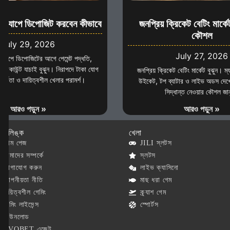
 অ্যাপে ডিপোজিট করবেন কীভাবে
জনপ্রিয় ক্রিকেট বেটিং মার্ক
কৌশল
July 29, 2026
July 27, 2026
অ্যাপে ডিপোজিটের আগে পেমেন্ট পদ্ধতি,
অ্যাকাউন্ট যাচাই বুঝুন। নিরাপদে টাকা যোগ
জনপ্রিয় ক্রিকেট বেটিং মার্কেট বুঝুন। ম
তর্কতা ও দায়িত্বশীল খেলার পরামর্শ।
উইকেট, টপ ব্যাটার ও লাইভ অডস দেখ
সিদ্ধান্ত নেওয়ার কৌশল জা
আরও পড়ুন »
আরও পড়ুন »
রুত লিঙ্ক
খেলা
হোম পেজ
JILI স্লটস
আমাদের সম্পর্কে
স্লটস
যোগাযোগ করুন
লাইভ ক্যাসিনো
গোপনীয়তা নীতি
মাছ ধরা গেম
দায়িত্বশীল গেমিং
ক্র্যাশ গেম
গেমিং লাইসেন্স
স্পোর্টস
ডাউনলোড
EVOBET এজেন্ট