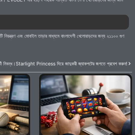
য়ন্ত্রণ এবং মোবাইল তাড়ার মাধ্যমে বাংলাদেশী খেলোয়াড়দের জন্য ২১১০০ গুণ
তী নিবন্ধ।
Starlight Princess দিয়ে জাদুকরী জ্যাকপটের জগতে প্রবেশ করুন!