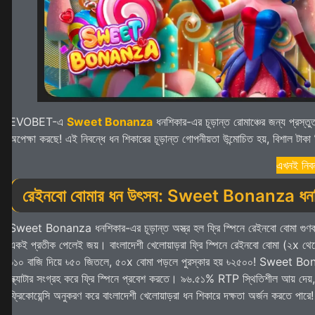
EVOBET-এ
Sweet Bonanza
ধনশিকার-এর চূড়ান্ত রোমাঞ্চের জন্য প্রস্ত
অপেক্ষা করছে! এই নিবন্ধে ধন শিকারের চূড়ান্ত গোপনীয়তা উন্মোচিত হয়, বিশাল টাকা
এখনই নিবন
রেইনবো বোমার ধন উৎসব: Sweet Bonanza ধনশিক
Sweet Bonanza ধনশিকার-এর চূড়ান্ত অস্ত্র হল ফ্রি স্পিনে রেইনবো বোমা গুণক! 
একই প্রতীক পেলেই জয়। বাংলাদেশী খেলোয়াড়রা ফ্রি স্পিনে রেইনবো বোমা (২x থেকে
৳১০ বাজি দিয়ে ৳৫০ জিতলে, ৫০x বোমা পড়লে পুরস্কার হয় ৳২৫০০! Sweet Bonan
স্ক্যাটার সংগ্রহ করে ফ্রি স্পিনে প্রবেশ করতে। ৯৬.৫১% RTP স্থিতিশীল আয় দেয়,
ফ্রিকোয়েন্সি অনুকরণ করে বাংলাদেশী খেলোয়াড়রা ধন শিকারে দক্ষতা অর্জন করতে পারে!