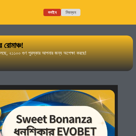
লগইন
নিবন্ধন
োমাঞ্চ!
ছে, ২১১০০ গুণ পুরস্কার আপনার জন্য অপেক্ষা করছে!