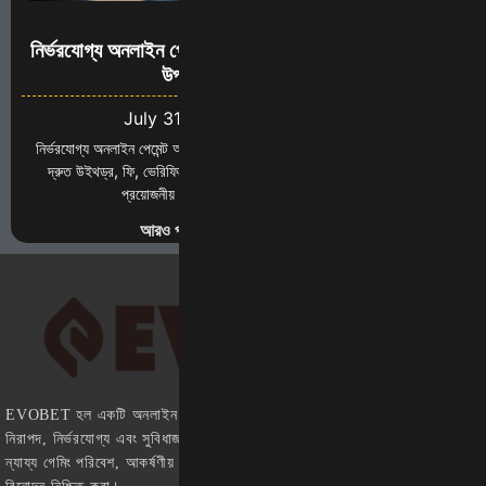
নির্ভরযোগ্য অনলাইন পেমেন্ট অপশন বাছাইয়ের
মোবাইল বেটিং
উপায়
July 31, 2026
মোবাইল বেটিং 
লেনদেনের সীমা ও 
নির্ভরযোগ্য অনলাইন পেমেন্ট অপশন বাছাই করুন নিরাপত্তা,
করার ধাপ, স
দ্রুত উইথড্র, ফি, ভেরিফিকেশন ও দায়িত্বশীল খেলার
প্রয়োজনীয় নিয়ম বুঝে।
আরও পড়ুন »
দ্
EVOBET হল একটি অনলাইন গেমিং ও ক্যাসিনো প্ল্যাটফর্ম, যেখানে খেলোয়াড়রা
নিরাপদ, নির্ভরযোগ্য এবং সুবিধাজনক সেবা উপভোগ করতে পারেন। আমাদের লক্ষ্য হল
ন্যায্য গেমিং পরিবেশ, আকর্ষণীয় বোনাস এবং বিভিন্ন প্রোমোশন প্রদান করে সেরা