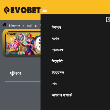
Home
»
স্লট
»
Sweet Bonanza ধনশিকার EVOBET-এ ২১১০০X বি
নিবন্ধন
SWEET BONANZA 
সংবাদ
EVOBET-এ Sweet Bonanza ধনশিক
প্রোমোশন
ডিপোজিট
উত্তোলন
সূচিপত্র
খেলা
আমাদের সম্পর্কে