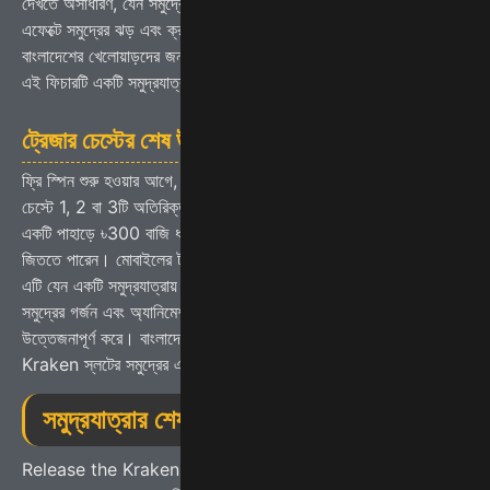
দেখতে অসাধারণ, যেন সমুদ্রের ধন আপনার হাতের মুঠোয় চলে আসছে। সাউন্ড
এফেক্টে সমুদ্রের ঝড় এবং ক্রাকেনের গর্জন এই মুহূর্তকে আরও নাটকীয় করে।
বাংলাদেশের খেলোয়াড়দের জন্য, Release the Kraken স্লটের সমুদ্রের
এই ফিচারটি একটি সমুদ্রযাত্রার চূড়ান্ত উত্থান।
ট্রেজার চেস্টের শেষ উন্মোচন
ফ্রি স্পিন শুরু হওয়ার আগে, আপনাকে ট্রেজার চেস্ট বেছে নিতে হবে। প্রতিটি
চেস্টে 1, 2 বা 3টি অতিরিক্ত স্পিন থাকতে পারে। ধরুন, আপনি চট্টগ্রামের
একটি পাহাড়ে ৳300 বাজি ধরলেন। 10টি ফ্রি স্পিন পেলে, ৳80,000
জিততে পারেন। মোবাইলের টাচ ইন্টারফেসে চেস্ট বেছে নেওয়া এতটাই সহজ যে,
এটি যেন একটি সমুদ্রযাত্রায় ধনের সিন্দুক খোলার মতো। গেমের সাউন্ড এফেক্টে
সমুদ্রের গর্জন এবং অ্যানিমেশনে ক্রাকেনের টেন্টাকল এই মুহূর্তকে আরও
উত্তেজনাপূর্ণ করে। বাংলাদেশের খেলোয়াড়দের জন্য, Release the
Kraken স্লটের সমুদ্রের এই ফিচারটি একটি সমুদ্রযাত্রার শেষ উন্মোচন।
সমুদ্রযাত্রার শেষ অধ্যায়
Release the Kraken স্লটের সমুদ্রের সমাপ্তি আপনাকে একটি