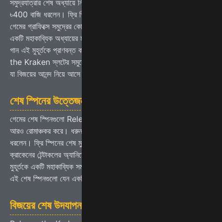
সমুদ্রযাত্রার শেষ অধ্যায়ে নিয়ে যায়। ধরুন, আপনি কক্সবাজারের সমুদ্র তীরে
৳400 বাজি ধরলেন। ফ্রি স্পিন ট্রিগার হলে, ৳100,000 জিততে পারেন।
গেমের গ্রাফিক্সে সমুদ্রের কোরাল এবং ডুবে যাওয়া জাহাজের দৃশ্য এই সমাপ্তিকে
একটি মহাকাব্যিক অধ্যায়ের মতো করে। সাউন্ড এফেক্টে সমুদ্রের ঢেউ এবং তিমির
গান এই মুহূর্তকে প্রাণবন্ত করে। বাংলাদেশের খেলোয়াড়দের জন্য, Release
the Kraken স্লটের সমুদ্রের এই সমাপ্তি যেন একটি সমুদ্রযাত্রার শেষ পৃষ্ঠা,
যা বিজয়ের আনন্দ নিয়ে আসে।
শেষ স্পিনের উত্তেজনা
গেমের শেষ স্পিনগুলো Release the Kraken স্লটের সমুদ্রের সমাপ্তি কে
আরও রোমাঞ্চকর করে। ধরুন, আপনি রাজশাহীর একটি পার্কে ৳250 বাজি
ধরলেন। ফ্রি স্পিনের শেষ মুহূর্তে ৳60,000 জিততে পারেন। মোবাইল পর্দায়
ক্রাকেনের টেন্টাকলের অ্যানিমেশন এবং সাউন্ড এফেক্টে সমুদ্রের ঝড়ের শব্দ এই
মুহূর্তকে একটি মহাকাব্যিক সমাপ্তির মতো করে। বাংলাদেশের খেলোয়াড়দের জন্য,
এই শেষ স্পিনগুলো যেন একটি উৎসবের শেষ আতশবাজি।
বিজয়ের শেষ উদযাপন