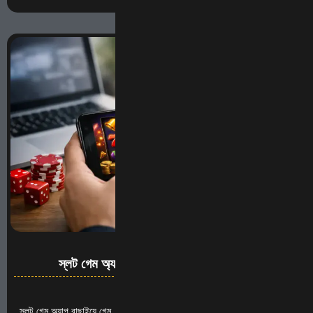
আরও পড়ুন »
স্লট গেম অ্যাপ বাছাইয়ের আগে যা জানা জরুরি
July 25, 2026
স্লট গেম অ্যাপ বাছাইয়ে গেম, পেমেন্ট নিরাপত্তা, বোনাসের শর্ত ও দায়িত্বশীল খেলার টুল