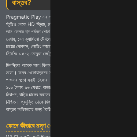
বাস্তব?
Pragmatic Play এর লাইভ ক্যাসিনোতে প্রযুক্তি শক্তিশালী! বুখারেস্টের
স্টুডিও থেকে HD স্ট্রিম, ছবি বাজারের তাজা জিনিসের মতো পরিষ্কার, ডিলারের
তাস ফেলার শব্দ পর্যন্ত শোনা যায়। মাল্টি-অ্যাঙ্গেল ক্যামেরা আপনাকে কাছ থেকে
দেখায়, যেন ক্যাসিনো টেবিলে বসে আছেন। ফোনে খেলা মসৃণ, বর্ষায় ঘরে বা
চায়ের দোকানে, লোডিং বাজারে হিসেবের মতো দ্রুত। Pragmatic Play এর
স্ট্রিমিং ১.৫-২ সেকেন্ড লেটেন্সি, ইন্ডাস্ট্রির শীর্ষে।
মিথস্ক্রিয়া আরেক মজা! ডিলার শুধু তাস দেয় না, গল্প করে, হাসায়, বাজারে দোকানির
মতো। অন্য খেলোয়াড়দের সঙ্গে চ্যাট রুমে হইচই, জিতলে বাজারে ভালো জিনিস
পাওয়ার মতো সবাই চিৎকার। Pragmatic Play এর RTP ৯৬%-৯৯%,
১০০ টাকায় ৯৬ ফেরত, বাজারে মাছ কেনার চেয়ে লাভ। SSL এনক্রিপশন ডেটা
নিরাপদ, বাড়ির চালের ড্রামের মতো। UKGC, MGA লাইসেন্সে ন্যায্যতা
নিশ্চিত। প্রযুক্তি থেকে মিথস্ক্রিয়া, এই গেম আপনাকে ক্যাসিনোর হিরো বানায়,
বাস্তব অভিজ্ঞতার জন্য তৈরি হন!
ফোনে কীভাবে মসৃণ খেলা?
Wi-Fi বা ৪G, ছোট স্ক্রিনেও ছবি বাজারের মাছের চোখের মতো উজ্জ্বল।