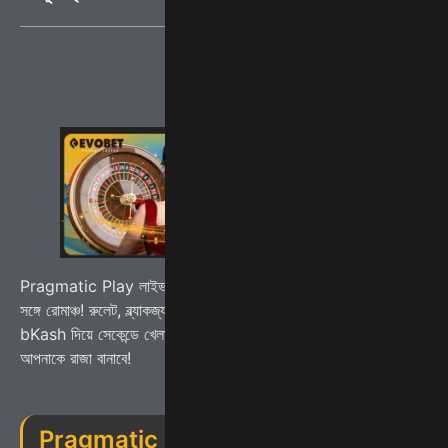
Pragmatic Play লাইভ ক্যাসিনো বাংলাদেশে ঝড় তুলেছে, লাইভ ডিলারদের
সঙ্গে রোমাঞ্চ! রুলেট, ব্ল্যাকজ্যাক, ব্যাকারাট, HD ছবিতে ক্যাসিনোর মতো।
bKash দিয়ে সেকেন্ডে খেলা শুরু। ভাগ্য চ্যালেঞ্জ করতে চান? এই লেখা
আপনাকে রাজা বানাবে!
এখনই নিবন্ধন করুন
Pragmatic Play লাইভ ক্যাসিনো: