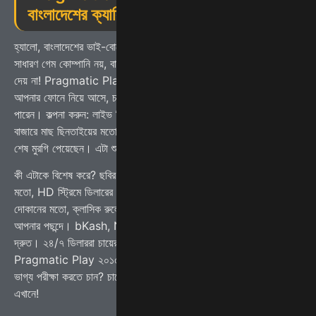
বাংলাদেশের ক্যাসিনো পার্টি শুরু!
হ্যালো, বাংলাদেশের ভাই-বোনেরা, Pragmatic Play শুনেছেন? এটা কোনো
সাধারণ গেম কোম্পানি নয়, বাজারে হঠাৎ আসা বড় মাছের দোকানের মতো, থামতে
দেয় না! Pragmatic Play এর লাইভ ক্যাসিনো লাস ভেগাসের উত্তেজনা
আপনার ফোনে নিয়ে আসে, চায়ের দোকানে বসেও ক্যাসিনোর বড় ভাই হতে
পারেন। কল্পনা করুন: লাইভ ডিলার স্ক্রিনে আপনার সঙ্গে গল্প করছে, রুলেট ঘুরছে
বাজারে মাছ ছিনতাইয়ের মতো, ব্ল্যাকজ্যাকের তাসে হৃদয় ধুকপুক, যেন বাজারের
শেষ মুরগি পেয়েছেন। এটা শুধু গেম নয়, আপনার দক্ষতার মঞ্চ!
কী এটাকে বিশেষ করে? ছবির মান এত পরিষ্কার, বাজারের তাজা মাছের চোখের
মতো, HD স্ট্রিমে ডিলারের হাসি পর্যন্ত দেখা যায়। গেমের ধরন বাজারের
দোকানের মতো, ক্লাসিক রুলেট, ব্ল্যাকজ্যাক থেকে এশিয়ান ড্রাগন টাইগার, সব
আপনার পছন্দে। bKash, Nagad দিয়ে টাকা জমা বাজারে হিসেবের মতো
দ্রুত। ২৪/৭ ডিলাররা চায়ের দোকানের কাকার মতো, সবসময় গল্পের জন্য তৈরি।
Pragmatic Play ২০১৫ সালে শুরু হয়ে এশিয়া, ইউরোপে হিট। আপনার
ভাগ্য পরীক্ষা করতে চান? চায়ের দোকান থেকে ক্যাসিনো রাজা হওয়ার সুযোগ
এখানে!