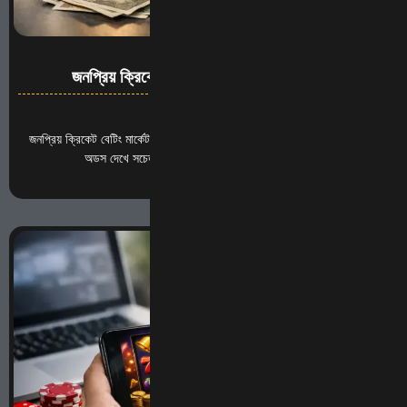
জনপ্রিয় ক্রিকেট বেটিং মার্কেট বাছাইয়ের কৌশল
July 27, 2026
জনপ্রিয় ক্রিকেট বেটিং মার্কেট বুঝুন। ম্যাচ উইনার, রান, উইকেট, টপ ব্যাটার ও লাইভ
অডস দেখে সচেতন বাজির সিদ্ধান্ত নেওয়ার কৌশল জানুন।
আরও পড়ুন »