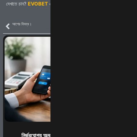
দেখাতে চান?
EVOBET
এ যান, পরের চা হয়তো আপনি খাওয়াবেন!
OBET-এ Pragmatic Play লাইভ গেম: কেন এটি আপনার প্রথম পছন্দ হবে?
আগের নিবন্ধ।
JDB Dragon Master: কীভাবে এই গেম আপনার দক্ষতাকে চ্যালেঞ্জ করে?
নির্ভরযোগ্য অনলাইন পেমেন্ট অপশন বাছাইয়ের উপায়