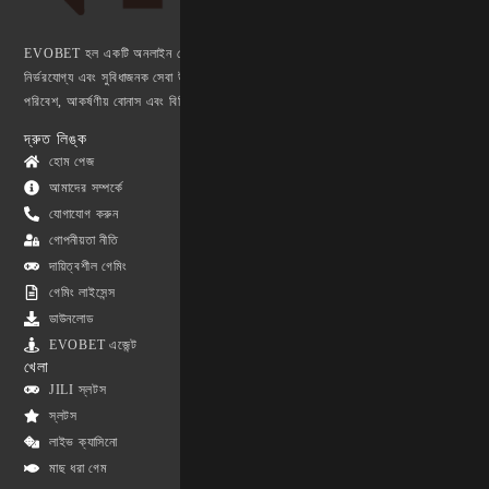
EVOBET হল একটি অনলাইন গেমিং ও ক্যাসিনো প্ল্যাটফর্ম, যেখানে খেলোয়াড়রা নিরাপদ,
নির্ভরযোগ্য এবং সুবিধাজনক সেবা উপভোগ করতে পারেন। আমাদের লক্ষ্য হল ন্যায্য গেমিং
পরিবেশ, আকর্ষণীয় বোনাস এবং বিভিন্ন প্রোমোশন প্রদান করে সেরা বিনোদন নিশ্চিত করা।
দ্রুত লিঙ্ক
হোম পেজ
আমাদের সম্পর্কে
যোগাযোগ করুন
গোপনীয়তা নীতি
দায়িত্বশীল গেমিং
গেমিং লাইসেন্স
ডাউনলোড
EVOBET এজেন্ট
খেলা
JILI স্লটস
স্লটস
লাইভ ক্যাসিনো
মাছ ধরা গেম