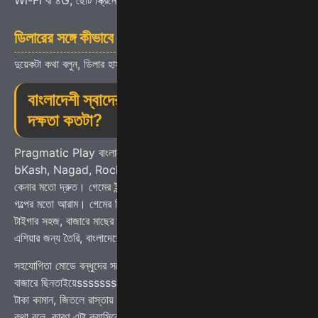
ডিলারের সঙ্গে কীভাবে মজা বাড়ে?
দুয়েকটা কথা বলুন, ডিলার হাসবে, জিতলে বাজারে ফ্রি জিনিস পাওয়ার মতো মুড।
বাংলাদেশী স্বাদের চ্যালেঞ্জ: আপনার স্থানীয়
দক্ষতা কতটা?
Pragmatic Play বাংলাদেশে কেন এত হিট? কারণ এটা আমাদের মন বোঝে!
bKash, Nagad, Rocket দিয়ে পেমেন্ট, টাকা জমা-তোলা বাজারে মাছ
কেনার মতো দ্রুত। গেমের ইন্টারফেসে স্থানীয় ভাষা, চায়ের দোকানে কাকার সঙ্গে
গল্পের মতো আরাম। গেমের ডিজাইন বাংলাদেশীদের পছন্দের, ব্যাকারাট, ড্রাগন
টাইগার সহজ, বাজারে মাছের দাম আন্দাজের মতো। Pragmatic Play
এশিয়ার জন্য তৈরি, বাংলাদেশে ২০২০ থেকে জনপ্রিয়।
সহযোগিতা মোডে বন্ধুদের সঙ্গে “ক্রেজি টাইম” খেলুন, চাকা ঘুরলে সবাই হইচই,
বাজারে ছিনতাইয়েsssssssssssssssssscর মতো মজা। বর্ষায় ঘরে চায়ের
টাকা কামান, জিতলে রাস্তায় গল্প। চায়ের দোকান থেকে গলি, সবাই এই গেম নিয়ে
কথা বলে, কারণ এটা ক্যাসিনোর মজা জীবনে আনে। আপনার স্থানীয় দক্ষতা