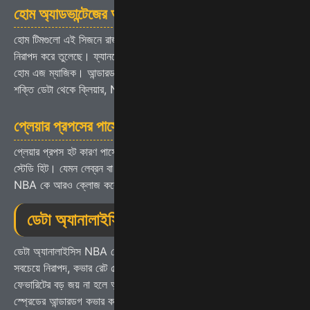
হোম অ্যাডভান্টেজের অপরাজেয় শক্তি
হোম টিমগুলো এই সিজনে রাজত্ব করছে, ৬৫% ম্যাচ জিতে মানিলাইন বেটে
নিরাপদ করে তুলেছে। ফ্যানদের চিয়ার, ট্রাভেল ফ্যাটিগ না থাকা—সব মিলিয়ে
হোম এজ ম্যাজিক। আন্ডারডগ হোমে খেললে স্প্রেড কভারের চান্স হাই। এই
শক্তি ডেটা থেকে ক্লিয়ার, NBA বেটিংকে সহজ করে দিয়েছে।
প্লেয়ার প্রপসের পার্সোনাল টাচ
প্লেয়ার প্রপস হট কারণ পার্সোনাল—স্টার প্লেয়ারের পয়েন্টস ওভার বেট করে
স্টেডি হিট। যেমন লেব্রন বা ডুরান্টের ম্যাচে তাদের প্রপস নিরাপদ। এই টাচ
NBA কে আরও ক্লোজ করে, ফ্যানদের ফেভারিট প্লেয়ারে বেট করার মজা দেয়।
ডেটা অ্যানালাইসিসে সবচেয়ে নিরাপদ বেটের রহস্য
ডেটা অ্যানালাইসিস NBA বেটিংয়ের সুপারহিরো—এটা দেখাচ্ছে স্প্রেড বেট
সবচেয়ে নিরাপদ, কভার রেট ৫২% এর উপরে। কেন? স্প্রেড ব্যালেন্স করে,
ফেভারিটের বড় জয় না হলে আন্ডারডগ কভার করে। এই সিজনে +৫ থেকে +১০
স্প্রেডের আন্ডারডগ কভার করে ৫৫% ক্ষেত্রে। নিরাপদ কারণ রিস্ক লো, প্রফিট