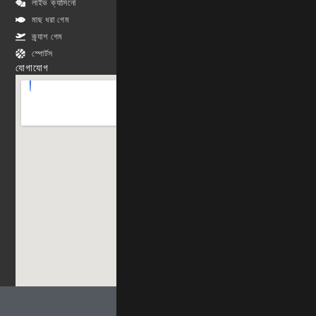
লাইভ ক্যাসিনো
মাছ ধরা গেম
ক্র্যাশ গেম
স্পোর্টস
যোগাযোগ