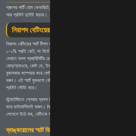
গ্রুপের পার্টি হোম ফেভারিটে, শেয়ার্ড ডেটা ফলো করে কালেক্টিভ উইন, ফ্রেন্ডশিপ
আর প্রফিট দুটোই বাড়ায়।
নিরাপদ বেটিংয়ের স্মার্ট টিপস ও স্ট্র্যাটেজি
নিরাপদ বেটিংয়ের স্মার্ট টিপস শুরু হয় ব্যাঙ্করোল ম্যানেজমেন্ট থেকে—মোট ফান্ডের
১-২% প্রতি বেটে, লং টার্মে টিকে থাকুন। ডেটা ফলো করে ভ্যালু বেট ধরুন,
যেখানে অড্স প্রবাবিলিটির চেয়ে হাই। NBA এ স্ট্র্যাটেজি হলো ট্রেন্ড ট্র্যাক—
হোম/অ্যাওয়ে, রেস্ট ডে, ইনজুরি চেক করে বেট করুন। টিপ আরও: মাল্টিপল
বুকমেকার কম্পেয়ার করে বেস্ট অড্স নিন, লাইভ বেটিংয়ে সেকেন্ড হাফ ট্রেন্ড
ধরুন। এই স্মার্ট মুভগুলো বেটিংকে রিস্কি থেকে ক্যালকুলেটেডে বদলে দেয়,
প্রফিট স্টেডি করে।
স্ট্র্যাটেজিতে প্লেয়ার প্রপস মিক্স করুন—স্টারের কনসিস্টেন্ট পারফরম্যান্সে বেট
করে ডাইভার্সিফাই করুন। NBA এর এই টিপস ফলো করে, নতুনরাও প্রফেশনাল
লেভেলে উঠে যায়, বেটিংকে ফান এবং প্রফিটেবল বানায়।
ব্যাঙ্করোলের স্মার্ট ডিভিশন