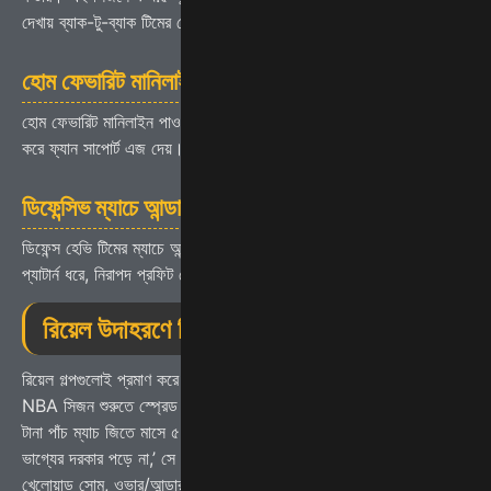
দেখায় ব্যাক-টু-ব্যাক টিমের স্প্রেড নিরাপদ।
হোম ফেভারিট মানিলাইনের স্টেডি পাওয়ার
হোম ফেভারিট মানিলাইন পাওয়ারফুল, জয় রেট ৬৮%, রিস্ক লো। ডেটা কনফার্ম
করে ফ্যান সাপোর্ট এজ দেয়। NBA এই পাওয়ার নিরাপদ বেটের কিং।
ডিফেন্সিভ ম্যাচে আন্ডারের রিলায়েবিলিটি
ডিফেন্স হেভি টিমের ম্যাচে আন্ডার রিলায়েবল, হিট রেট ৬২%। ডেটা লো স্কোরিং
প্যাটার্ন ধরে, নিরাপদ প্রফিট দেয়।
রিয়েল উদাহরণে নিরাপদ বেটের জয়ের গল্প
রিয়েল গল্পগুলোই প্রমাণ করে ডেটা কত শক্তিশালী! এক বাংলাদেশী ফ্যান রাহুল,
NBA সিজন শুরুতে স্প্রেড বেট ফলো করে, হোম আন্ডারডগ +৬ এ বেট করে
টানা পাঁচ ম্যাচ জিতে মাসে ৫০ হাজার প্রফিট করে। ‘ডেটা দেখে বেট করলে
ভাগ্যের দরকার পড়ে না,’ সে হাসতে হাসতে বলে। আরেক উদাহরণ থাইল্যান্ডের
খেলোয়াড় সোম, ওভার/আন্ডার ট্রেন্ড ধরে হাই-স্কোরিং টিমের ম্যাচে ওভার বেট