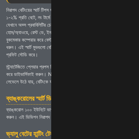
নিরাপদ বেটিংয়ের স্মার্ট টিপস শুরু হয় ব্যাঙ্করোল ম্যানেজমেন্ট থেকে—মোট ফান্ডের
১-২% প্রতি বেটে, লং টার্মে টিকে থাকুন। ডেটা ফলো করে ভ্যালু বেট ধরুন,
যেখানে অড্স প্রবাবিলিটির চেয়ে হাই। NBA এ স্ট্র্যাটেজি হলো ট্রেন্ড ট্র্যাক—
হোম/অ্যাওয়ে, রেস্ট ডে, ইনজুরি চেক করে বেট করুন। টিপ আরও: মাল্টিপল
বুকমেকার কম্পেয়ার করে বেস্ট অড্স নিন, লাইভ বেটিংয়ে সেকেন্ড হাফ ট্রেন্ড
ধরুন। এই স্মার্ট মুভগুলো বেটিংকে রিস্কি থেকে ক্যালকুলেটেডে বদলে দেয়,
প্রফিট স্টেডি করে।
স্ট্র্যাটেজিতে প্লেয়ার প্রপস মিক্স করুন—স্টারের কনসিস্টেন্ট পারফরম্যান্সে বেট
করে ডাইভার্সিফাই করুন। NBA এর এই টিপস ফলো করে, নতুনরাও প্রফেশনাল
লেভেলে উঠে যায়, বেটিংকে ফান এবং প্রফিটেবল বানায়।
ব্যাঙ্করোলের স্মার্ট ডিভিশন
ব্যাঙ্করোল ১০০ ইউনিটে ভাগ করে প্রতি বেট ১ ইউনিট, লস স্ট্রিকে সারভাইভ
করুন। এই ডিভিশন নিরাপদ বেটের বেস।
ভ্যালু বেটের হান্টিং টেক