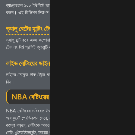
ব্যাঙ্করোল ১০০ ইউনিটে ভাগ করে প্রতি বেট ১ ইউনিট, লস স্ট্রিকে সারভাইভ
করুন। এই ডিভিশন নিরাপদ বেটের বেস।
ভ্যালু বেটের হান্টিং টেক
ভ্যালু হান্ট করে অড্স কম্পেয়ার করুন, ডেটা প্রবাবিলিটি হাই হলে বেট করুন। এই
টেক লং টার্ম প্রফিট গ্যারান্টি করে।
লাইভ বেটিংয়ের ডাইনামিক মুভ
লাইভে সেকেন্ড হাফ ট্রেন্ড ধরে বেট করুন, মোমেন্টাম শিফট ক্যাচ করে এক্সট্রা এজ
নিন।
NBA বেটিংয়ের ভবিষ্যত ও সতর্কতা
NBA বেটিংয়ের ভবিষ্যত উজ্জ্বল—এআই এবং রিয়েল-টাইম ডেটা আরও
অ্যাকুরেট প্রেডিকশন দেবে, লাইভ বেটিং আরও পপুলার হবে। প্রপস এবং পার্লে
কম্বো বাড়বে, বেটিংকে আরও ভ্যারাইটি ফুল করবে। কিন্তু সতর্কতা মনে রাখুন—
বেটিং এন্টারটেইনমেন্ট, আয়ের গ্যারান্টি নয়। বাজেট সেট করে খেলুন, লস চেজ