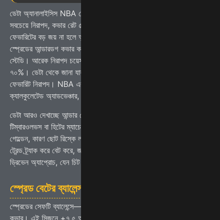
ডেটা অ্যানালাইসিস NBA বেটিংয়ের সুপারহিরো—এটা দেখাচ্ছে স্প্রেড বেট
সবচেয়ে নিরাপদ, কভার রেট ৫২% এর উপরে। কেন? স্প্রেড ব্যালেন্স করে,
ফেভারিটের বড় জয় না হলে আন্ডারডগ কভার করে। এই সিজনে +৫ থেকে +১০
স্প্রেডের আন্ডারডগ কভার করে ৫৫% ক্ষেত্রে। নিরাপদ কারণ রিস্ক লো, প্রফিট
স্টেডি। আরেক নিরাপদ চয়েস মানিলাইন অন ফেভারিট হোম টিম—জয়ের রেট
৭০%। ডেটা থেকে জানা যায়, ব্যাক-টু-ব্যাক অ্যাওয়ে টিমের বিপক্ষে হোম
ফেভারিট নিরাপদ। NBA এর এই রহস্য খোলার পর, বেটিং হয়ে যায়
ক্যালকুলেটেড অ্যাডভেঞ্চার, র্যান্ডম থেকে প্রো লেভেলে।
ডেটা আরও দেখাচ্ছে আন্ডার টোটাল নিরাপদ কিছু ম্যাচে—ডিফেন্সিভ টিম যেমন
টিম্বারওলভস বা হিটের ম্যাচে আন্ডার হিট করে ৬০%। এই রহস্য নতুনদের জন্য
গোল্ডেন, কারণ ছোট রিস্কে লং টার্ম প্রফিট। খেলোয়াড়রা এখন স্ট্যাটস অ্যাপে
ট্রেন্ড ট্র্যাক করে বেট করে, জয়ের স্বাদ নিচ্ছে। NBA বেটিংয়ের এই ডেটা
ড্রিভেন অ্যাপ্রোচ, যেন চিট কোড, কিন্তু লিগাল এবং ফান ফুল।
স্প্রেড বেটের ব্যালেন্সড সেফটি
স্প্রেডের সেফটি ব্যালেন্সে—ফেভারিট বড় জিতলে কভার, না জিতলে আন্ডারডগ
কভার। এই সিজনে +৭.৫ আন্ডারডগ কভার রেট ৫৪%, নিরাপদ চয়েস। ডেটা