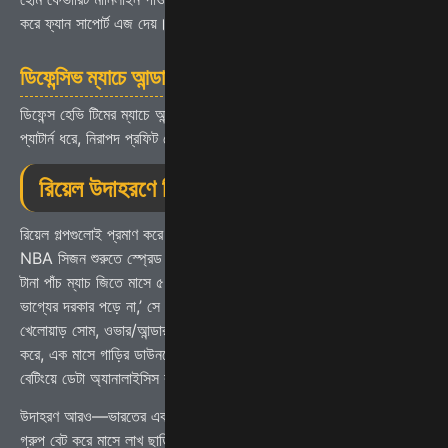
করে ফ্যান সাপোর্ট এজ দেয়। NBA এই পাওয়ার নিরাপদ বেটের কিং।
ডিফেন্সিভ ম্যাচে আন্ডারের রিলায়েবিলিটি
ডিফেন্স হেভি টিমের ম্যাচে আন্ডার রিলায়েবল, হিট রেট ৬২%। ডেটা লো স্কোরিং
প্যাটার্ন ধরে, নিরাপদ প্রফিট দেয়।
রিয়েল উদাহরণে নিরাপদ বেটের জয়ের গল্প
রিয়েল গল্পগুলোই প্রমাণ করে ডেটা কত শক্তিশালী! এক বাংলাদেশী ফ্যান রাহুল,
NBA সিজন শুরুতে স্প্রেড বেট ফলো করে, হোম আন্ডারডগ +৬ এ বেট করে
টানা পাঁচ ম্যাচ জিতে মাসে ৫০ হাজার প্রফিট করে। ‘ডেটা দেখে বেট করলে
ভাগ্যের দরকার পড়ে না,’ সে হাসতে হাসতে বলে। আরেক উদাহরণ থাইল্যান্ডের
খেলোয়াড় সোম, ওভার/আন্ডার ট্রেন্ড ধরে হাই-স্কোরিং টিমের ম্যাচে ওভার বেট
করে, এক মাসে গাড়ির ডাউনপেমেন্ট তুলে নেয়। এই গল্পগুলো দেখায় NBA
বেটিংয়ে ডেটা অ্যানালাইসিস কতটা গেম চেঞ্জার, নতুনদেরও প্রো করে তুলছে।
উদাহরণ আরও—ভারতের এক গ্রুপ ফ্রেন্ডস হোম ফেভারিট মানিলাইন ফলো করে,
গ্রুপ বেট করে মাসে লাখ ছাড়িয়ে যায়, পার্টি করে সেলিব্রেট। এই জয়ের গল্প