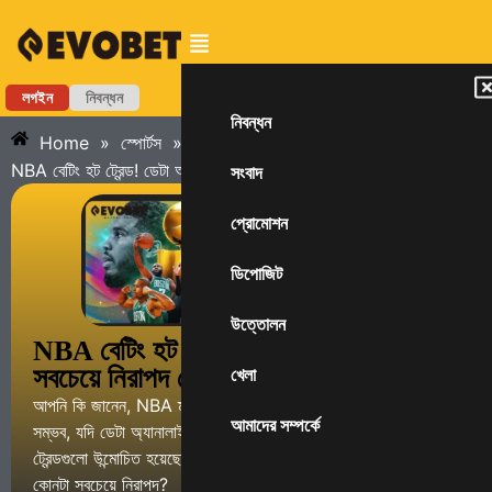
লগইন
নিবন্ধন
নিবন্ধন
Home
»
স্পোর্টস
»
NBA বেটিং হট ট্রেন্ড! ডেটা অ্যানালাইসিসে সবচেয়ে নিরাপদ বেট প্রকাশ
সংবাদ
প্রোমোশন
ডিপোজিট
উত্তোলন
NBA বেটিং হট ট্রেন্ড! ডেটা অ্যানালাইসিসে
সবচেয়ে নিরাপদ বেট প্রকাশ
খেলা
আপনি কি জানেন, NBA ম্যাচগুলোতে বেট করে মাসে লাখ টাকা আয় করা
আমাদের সম্পর্কে
সম্ভব, যদি ডেটা অ্যানালাইসিসের সাহায্য নেন? এই সিজনে হটেস্ট
ট্রেন্ডগুলো উন্মোচিত হয়েছে—ওভার/আন্ডার, স্প্রেড এবং মানিলাইনের মধ্যে
কোনটা সবচেয়ে নিরাপদ?