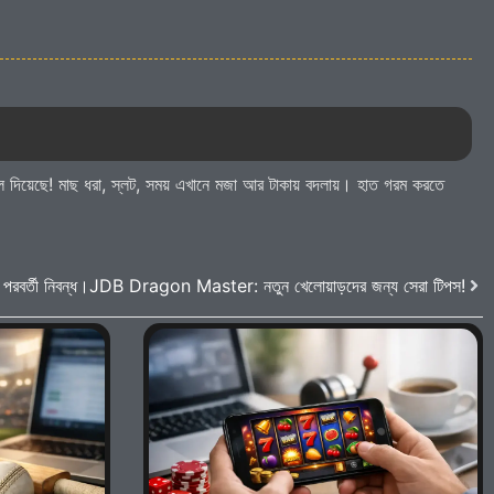
 দিয়েছে! মাছ ধরা, স্লট, সময় এখানে মজা আর টাকায় বদলায়। হাত গরম করতে
পরবর্তী নিবন্ধ।
JDB Dragon Master: নতুন খেলোয়াড়দের জন্য সেরা টিপস!