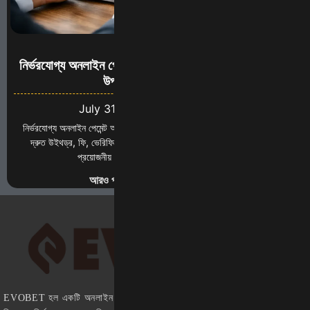
নির্ভরযোগ্য অনলাইন পেমেন্ট অপশন বাছাইয়ের
মোবাইল বেটিং
উপায়
July 31, 2026
মোবাইল বেটিং 
লেনদেনের সীমা ও 
নির্ভরযোগ্য অনলাইন পেমেন্ট অপশন বাছাই করুন নিরাপত্তা,
করার ধাপ, স
দ্রুত উইথড্র, ফি, ভেরিফিকেশন ও দায়িত্বশীল খেলার
প্রয়োজনীয় নিয়ম বুঝে।
আরও পড়ুন »
দ্
EVOBET হল একটি অনলাইন গেমিং ও ক্যাসিনো প্ল্যাটফর্ম, যেখানে খেলোয়াড়রা