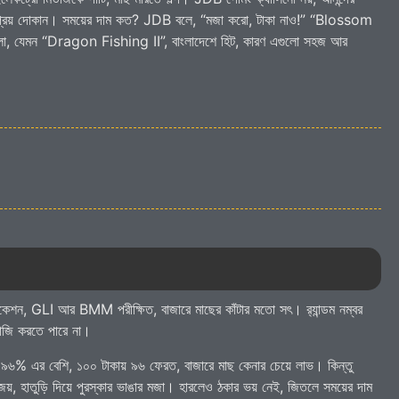
জনপ্রিয় দোকান। সময়ের দাম কত? JDB বলে, “মজা করো, টাকা নাও!” “Blossom
লো, যেমন “Dragon Fishing II”, বাংলাদেশে হিট, কারণ এগুলো সহজ আর
ফিকেশন, GLI আর BMM পরীক্ষিত, বাজারে মাছের কাঁটার মতো সৎ। র‍্যান্ডম নম্বর
সাজি করতে পারে না।
P ৯৬% এর বেশি, ১০০ টাকায় ৯৬ ফেরত, বাজারে মাছ কেনার চেয়ে লাভ। কিন্তু
 হাতুড়ি দিয়ে পুরস্কার ভাঙার মজা। হারলেও ঠকার ভয় নেই, জিতলে সময়ের দাম