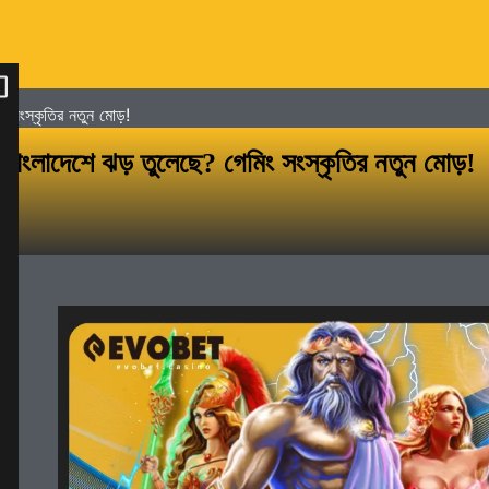
সংস্কৃতির নতুন মোড়!
ংলাদেশে ঝড় তুলেছে? গেমিং সংস্কৃতির নতুন মোড়!