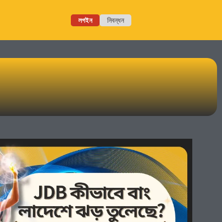
লগইন
নিবন্ধন