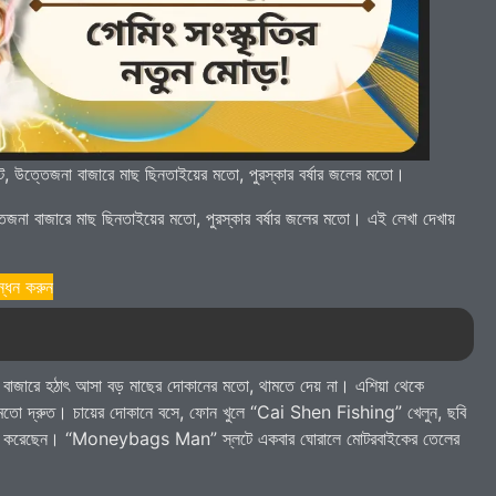
, উত্তেজনা বাজারে মাছ ছিনতাইয়ের মতো, পুরস্কার বর্ষার জলের মতো।
েজনা বাজারে মাছ ছিনতাইয়ের মতো, পুরস্কার বর্ষার জলের মতো। এই লেখা দেখায়
্ধন করুন
 বাজারে হঠাৎ আসা বড় মাছের দোকানের মতো, থামতে দেয় না। এশিয়া থেকে
র মতো দ্রুত। চায়ের দোকানে বসে, ফোন খুলে “Cai Shen Fishing” খেলুন, ছবি
 ছিনতাই করেছেন। “Moneybags Man” স্লটে একবার ঘোরালে মোটরবাইকের তেলের