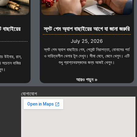
েট বাছাইয়ের
স্লট গেম অ্যাপ বাছাইয়ের আগে যা জানা জরুরি
July 25, 2026
স্লট গেম অ্যাপ বাছাইয়ে গেম, পেমেন্ট নিরাপত্তা, বোনাসের শর্ত
ও দায়িত্বশীল খেলার টুল দেখুন। সীমা মেনে, জেনে খেলুন। এটি
্যাচ উইনার, রান,
শুধু প্রাপ্তবয়স্কদের জন্য আজই খেলুন।
ে সচেতন বাজির
নুন।
আরও পড়ুন »
যোগাযোগ