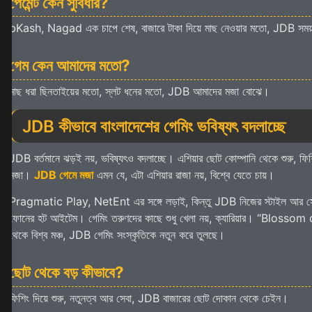
পেমেন্ট কেন সুবিধার?
bKash, Nagad এক চাপে শেষ, বাজারে টাকা দিয়ে মাছ নেওয়ার মতো, JDB সময় 
গেম কেন আমাদের মতো?
মাছ ধরা ছিনতাইয়ের মতো, স্লট ধনের মতো, JDB আমাদের মজা বোঝে।
JDB কীভাবে বাংলাদেশের গেমিং ভবিষ্যৎ বদলাচ্ছে
JDB বর্তমানে ঝড়ই নয়, ভবিষ্যৎও বদলাচ্ছে। এশিয়ার ছোট কোম্পানি থেকে শুরু, ফি
মজা।
JDB গেমে মজা
এমন যে, এটা এশিয়ার রাজা নয়, বিশ্বে যেতে চায়।
Pragmatic Play, NetEnt এর সঙ্গে লড়াই, কিন্তু JDB নিজের স্টাইল আর সেবা
ফোনের হট আইটেম। গেমিং তরুণদের কাছে শুধু খেলা নয়, ক্যারিয়ার। “Blossom 
থেকে বিশ্ব মঞ্চ, JDB গেমিং সংস্কৃতিকে নতুন করে তুলছে।
ছোট থেকে বড় কীভাবে?
ফিশিং দিয়ে শুরু, নতুনত্ব আর সেবা, JDB বাজারের ছোট দোকান থেকে চেইন।