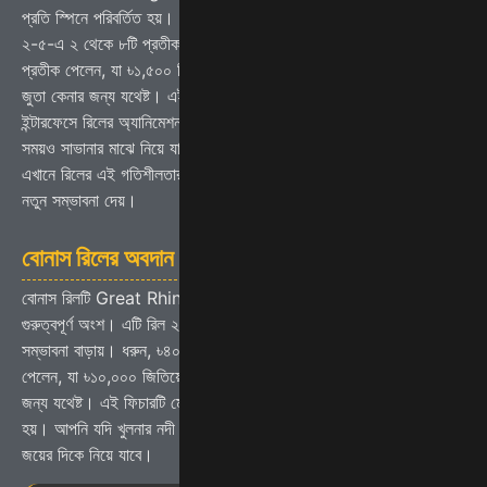
প্রতি স্পিনে পরিবর্তিত হয়। রিল ১ এবং ৬-এ ২ থেকে ৭টি প্রতীক, এবং রিল
২-৫-এ ২ থেকে ৮টি প্রতীক প্রদর্শিত হয়। ধরুন, ৳৩০০ বাজি ধরে ৫টি গরিলা
প্রতীক পেলেন, যা ৳১,৫০০ জিতিয়ে দিতে পারে—এটি রাজশাহীতে একটি নতুন
জুতা কেনার জন্য যথেষ্ট। এই পরিবর্তনশীলতা গেমের উত্তেজনা বাড়ায়। মোবাইল
ইন্টারফেসে রিলের অ্যানিমেশন আপনাকে কক্সবাজারের সমুদ্র তীরে বসে খেলার
সময়ও সাভানার মাঝে নিয়ে যায়।
Great Rhino Megaways কৌশল
এখানে রিলের এই গতিশীলতার সুবিধা নেওয়ার পরামর্শ দেয়, যা আপনাকে জয়ের
নতুন সম্ভাবনা দেয়।
বোনাস রিলের অবদান
বোনাস রিলটি Great Rhino Megaways মেগাওয়েজ ফিচারের একটি
গুরুত্বপূর্ণ অংশ। এটি রিল ২-৫-এর উপরে অতিরিক্ত প্রতীক যোগ করে, জয়ের
সম্ভাবনা বাড়ায়। ধরুন, ৳৪০০ বাজি ধরে বোনাস রিলে একটি ওয়াইল্ড প্রতীক
পেলেন, যা ৳১০,০০০ জিতিয়ে দিতে পারে—এটি বরিশালে একটি উইকেন্ড ট্রিপের
জন্য যথেষ্ট। এই ফিচারটি মোবাইল স্ক্রিনে দ্রুত অ্যানিমেশনের সাথে প্রাণবন্ত
হয়। আপনি যদি খুলনার নদী তীরে বসে খেলেন, তবে এই বৈশিষ্ট্যটি আপনাকে
জয়ের দিকে নিয়ে যাবে।