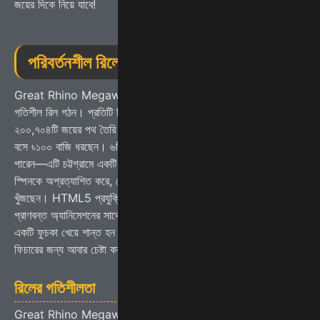
জয়ের দিকে নিয়ে যাবে!
এখনই নিবন্ধন করুন
পরিবর্তনশীল রিলের উত্তেজনা
Great Rhino Megaways মেগাওয়েজ ফিচারের মূল আকর্ষণ হলো এর
গতিশীল রিল গঠন। প্রতিটি স্পিনে রিলে ২ থেকে ৭টি প্রতীক প্রদর্শিত হয়, যা
২০০,৭০৪টি জয়ের পথ তৈরি করে। ধরুন, আপনি ঢাকার একটি ব্যস্ত ক্যাফেতে
বসে ৳১০০ বাজি ধরছেন। ৬টি চিতাবাঘ প্রতীক পেলে, আপনি ৳৫,০০০ জিততে
পারেন—এটি চট্টগ্রামে একটি দারুণ ডিনারের জন্য যথেষ্ট। এই ফিচারটি প্রতিটি
স্পিনকে অপ্রত্যাশিত করে, যেন আপনি সিলেটের চা বাগানে একটি নতুন পথ
খুঁজছেন। HTML5 প্রযুক্তির কল্যাণে, এই গতিশীলতা মোবাইল স্ক্রিনে
প্রাণবন্ত অ্যানিমেশনের সাথে আরও জীবন্ত হয়। যদি জয় তাড়াতাড়ি না আসে,
একটি ফুচকা খেয়ে শান্ত হন এবং Great Rhino Megaways মেগাওয়েজ
ফিচারের জন্য আবার চেষ্টা করুন।
রিলের গতিশীলতা
Great Rhino Megaways মেগাওয়েজ ফিচারের রিলে প্রতীকের সংখ্যা