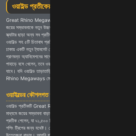
ওয়াইল্ড প্রতীকের গেম-চেঞ্জিং শক্তি
Great Rhino Megaways মেগাওয়েজ ফিচারের ওয়াইল্ড রাইনো প্রতীক
জয়ের সম্ভাবনাকে নতুন উচ্চতায় নিয়ে যায়। এটি বোনাস রিলে প্রদর্শিত হয় এবং
স্ক্যাটার ছাড়া অন্য সব প্রতীক প্রতিস্থাপন করে। ধরুন, ৳৫০০ বাজি ধরে
ওয়াইল্ড সহ ৫টি চিতাবাঘ প্রতীক পেলেন, যা ৳২৫,০০০ জিতিয়ে দিতে পারে—এটি
ঢাকায় একটি নতুন ট্যাবলেট কেনার জন্য যথেষ্ট। এই ফিচারটি মোবাইল স্ক্রিনে
প্রাণবন্ত অ্যানিমেশনের সাথে আরও আকর্ষণীয় হয়। আপনি যদি চট্টগ্রামের
পাহাড়ে বসে খেলেন, তবে ওয়াইল্ড প্রতীকটি আপনাকে উত্তেজনার শিখরে নিয়ে
যাবে। যদি ওয়াইল্ড তাড়াতাড়ি না আসে, একটি মিষ্টি খেয়ে শান্ত হন এবং Great
Rhino Megaways মেগাওয়েজ ফিচারের জন্য পুনরায় চেষ্টা করুন।
ওয়াইল্ডের কৌশলগত প্রভাব
ওয়াইল্ড প্রতীকটি Great Rhino Megaways মেগাওয়েজ ফিচারের
মাধ্যমে জয়ের সম্ভাবনা বাড়ায়। ধরুন, ৳৩০০ বাজি ধরে ওয়াইল্ড সহ ৫টি গরিলা
প্রতীক পেলেন, যা ৳১,৫০০ জিতিয়ে দিতে পারে—এটি রাজশাহীতে একটি দারুণ
শপিং ট্রিপের জন্য যথেষ্ট। মোবাইল ইন্টারফেসে ওয়াইল্ডের অ্যানিমেশন গেমের
উত্তেজনা বাড়ায়। আপনি যদি সিলেটের চা বাগানে বসে খেলেন, তবে এই ফিচারটি