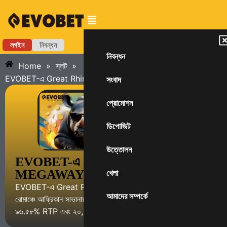
লগইন
নিবন্ধন
নিবন্ধন
Home
»
স্লট
»
EVOBET-এ Great Rhino Megaways মেগাওয়েজ ফিচারের রোমাঞ্চ!
সংবাদ
প্রোমোশন
ডিপোজিট
উত্তোলন
EVOBET-এ GREAT RHINO
MEGAWAYS মেগাওয়েজ ফিচারের রোমাঞ্চ!
খেলা
EVOBET-এ Great Rhino Megaways মেগাওয়েজ ফিচারের
আমাদের সম্পর্কে
রোমাঞ্চে আফ্রিকান সাভানায় ঝাঁপ দিন! ৬টি রিল, ২০০,৭০৪টি জয়ের পথ,
৯৬.৫৮% RTP এবং ২০,০০০x পুরস্কার এই গেমটিকে অপ্রতিরোধ্য করে।