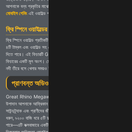
আপনাকে বন্য প্রকৃতির মাঝে নিয়ে যাবে।
Great Rhino Megaways
মোবাইল গেমিং
এই ওয়াইল্ড প্রতীকের সুবিধা নেওয়ার সুযোগ দেয়।
ফ্রি স্পিনে ওয়াইল্ডের শক্তি
ফ্রি স্পিনে ওয়াইল্ড প্রতীকটি মাল্টিপ্লায়ার সহ জয় বাড়ায়। ধরুন, ৳৪০০ বাজি ধরে
৪টি টাম্বল এবং ওয়াইল্ড সহ ৫টি কুমির প্রতীক পেলেন, যা ৳১২,০০০ জিতিয়ে
দিতে পারে। এই ফিচারটি Great Rhino Megaways মেগাওয়েজ
ফিচারের একটি মূল অংশ। মোবাইল স্ক্রিনে এই অ্যানিমেশন আপনাকে বরিশালের
নদী তীরে বসে খেলার সময়ও উত্তেজনা দেয়।
প্রাণবন্ত অডিও-ভিজ্যুয়াল অভিজ্ঞতা
Great Rhino Megaways মেগাওয়েজ ফিচারের অডিও-ভিজ্যুয়াল
উপাদান আপনাকে আফ্রিকান সাভানার মাঝে নিয়ে যায়। আফ্রিকান ড্রামের
সাউন্ডট্র্যাক এবং প্রাণীদের জীবন্ত গ্রাফিক্স প্রতিটি স্পিনকে উত্তেজনাপূর্ণ করে।
ধরুন, ৳২০০ বাজি ধরে ৫টি ফ্ল্যামিঙ্গো প্রতীক পেলেন, যা ৳৬,০০০ জিতিয়ে দিতে
পারে—এটি কক্সবাজারে একটি দারুণ উইকেন্ডের জন্য যথেষ্ট। এই অডিও-
ভিজ্যুয়াল অভিজ্ঞতা মোবাইল স্ক্রিনে প্রাণবন্ত হয়, যা আপনাকে খুলনার নদী তীরে