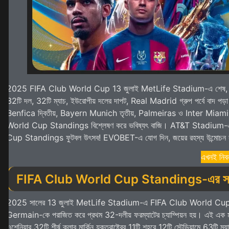
2025 FIFA Club World Cup 13 জুলাই MetLife Stadium-এ শেষ, Chel
32টি দল, 32টি ম্যাচ, ইউরোপীয় দলের দাপট, Real Madrid গ্রুপ পর্বে ব
Benfica দ্বিতীয়, Bayern Munich তৃতীয়, Palmeiras ও Inter Miami 
World Cup Standings বিশ্লেষণ করে ভবিষ্যৎ বাজি। AT&T Stadium-এ
Cup Standings ফুটবল উৎসব! EVOBET-এ যোগ দিন, জয়ের রহস্য উন্মোচন করুন, 
এখনই নিবন
FIFA Club World Cup Standings-এর সারাংশ
2025 সালের 13 জুলাই MetLife Stadium-এ FIFA Club World Cup Sta
Germain-কে পরাজিত করে প্রথম 32-দলীয় ফরম্যাটের চ্যাম্পিয়ন হয়। এই এক মাসে
ওশেনিয়ার 32টি শীর্ষ ক্লাব মার্কিন যুক্তরাষ্ট্রের 11টি শহরে 12টি স্টেডিয