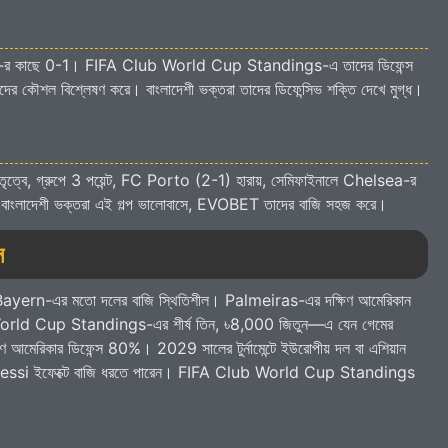
lsea-র কাছে 0-1। FIFA Club World Cup Standings-এ তাদের ডিফেন্স
 কৌশল বিশ্লেষণ করে। বাংলাদেশী ভক্তরা তাদের ডিফেন্সিভ শক্তি দেখে মুগ্ধ।
গ্রুপে 3 পয়েন্ট, FC Porto (2-1) হারায়, সেমিফাইনালে Chelsea-র
ন। বাংলাদেশী ভক্তরা এই গল্প ভালোবাসে, EVOBET তাদের বাজি সহজ করে।
স
লেট, Bayern-এর মতো দলের বাজি স্থিতিশীল। Palmeiras-এর দক্ষিণ আমেরিকান
World Cup Standings-এর শীর্ষ তিন, ৳8,000 জিতুন—এ যেন গেমের
মেরিকার ডিফেন্স 80%। 2029 সালের টুর্নামেন্টে ইউরোপীয় দল বা এশিয়ান
-এর Messi ইফেক্টে বাজি ধরতে পারেন। FIFA Club World Cup Standings