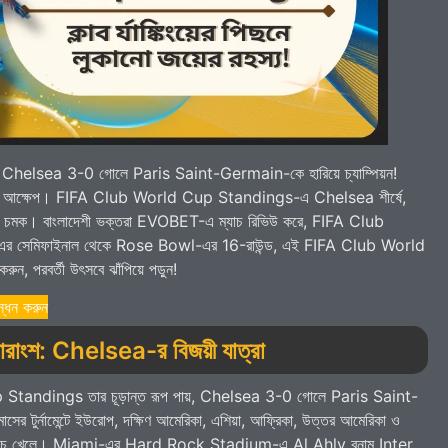
sea 3-0 গোলে Paris Saint-Germain-কে হারিয়ে চ্যাম্পিয়ন!
াদ পড়া আক্ষেপ। FIFA Club World Cup Standings-এ Chelsea শীর্ষে,
চমক। বাংলাদেশী ভক্তরা EVOBET-এ ম্যাচ রিভিউ করে, FIFA Club
র সেমিফাইনাল থেকে Rose Bowl-এর 16-রাউন্ড, এই FIFA Club World
পরবর্তী উৎসবে ঝাঁপিয়ে পড়ুন!
্ধন করুন
: Chelsea-র বিজয়ী যাত্রা
ndings তার চূড়ান্ত রূপ পায়, Chelsea 3-0 গোলে Paris Saint-
র টুর্নামেন্টে ইউরোপ, দক্ষিণ আমেরিকা, এশিয়া, আফ্রিকা, উত্তর আমেরিকা ও
়ামে 63টি ম্যাচ খেলে। Miami-এর Hard Rock Stadium-এ Al Ahly বনাম Inter