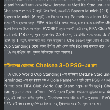
Miami উদ্বোধনী ম্যাচ থেকে New Jersey-এর MetLife Stadium-এ ফাইনাল
Chelsea গ্রুপ পর্বে 7 পয়েন্ট নিয়ে শীর্ষে, নকআউটে Bayern Munich (2-1)
Bayern Munich (6 পয়েন্ট)-কে পিছনে ফেলে। Palmeiras ও Inter Miami 3 পয়ে
বাংলাদেশী ভক্তদের জন্য, FIFA বাজির খনি। কল্পনা করুন, ঢাকার রাতে মোবাই
পহেলা বৈশাখের উৎসবের আনন্দ! EVOBET ম্যাচ পরবর্তী ডেটা দেয়, FIFA Club 
করে। মোট 148 গোল, ম্যাচ প্রতি গড়ে 2.34 গোল, ইউরোপীয় দলের জয়ের হার 70%
পয়েন্ট, ড্র 1 পয়েন্ট, নকআউটে জয় মানে উত্তরণ। Chelsea-র শূন্য গোল খাওয়ার
Cup Standings থেকে গ্রুপ শীর্ষ বা মোট গোল বাজি শিখে মজা বাড়াতে পারে। এই ট
FIFA শুধু র্যাঙ্কিং নয়, ফুটবল ইতিহাসের নতুন অধ্যায়।
ফাইনালের রোমাঞ্চ: Chelsea 3-0 PSG-এর গল্প
FIFA Club World Cup Standings-এর ফাইনাল MetLife Stadium-এ
Fernández-এর দূরপাল্লার শট ও Cole Palmer-এর দুটি গোল PSG-এর Mbappé
এই ম্যাচ দেখে, FIFA Club World Cup Standings-এর শীর্ষ মুহূর্ত। Ch
হারায়, শূন্য গোল খেয়ে চ্যাম্পিয়ন। PSG গ্রুপে দ্বিতীয়, ফাইনালে কন্ট্রোল
জন্য, এই ফাইনাল বাজির স্বর্ণক্ষণ, Chelsea জয়ে বাজি ধরে উচ্চ পুরস্কার। EV
FIFA ফাইনাল কেবল চ্যাম্পিয়ন নির্ধারণ নয়, ট্রান্সফার মার্কেটেও প্রভাব ফেলে।