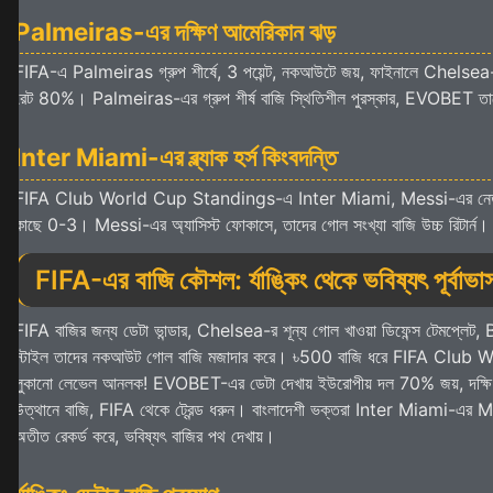
Palmeiras-এর দক্ষিণ আমেরিকান ঝড়
FIFA-এ Palmeiras গ্রুপ শীর্ষে, 3 পয়েন্ট, নকআউটে জয়, ফাইনালে Che
রেট 80%। Palmeiras-এর গ্রুপ শীর্ষ বাজি স্থিতিশীল পুরস্কার, EVOBET তাদের
Inter Miami-এর ব্ল্যাক হর্স কিংবদন্তি
FIFA Club World Cup Standings-এ Inter Miami, Messi-এর নেতৃত্বে, 
কাছে 0-3। Messi-এর অ্যাসিস্ট ফোকাসে, তাদের গোল সংখ্যা বাজি উচ্চ রিটার্
FIFA-এর বাজি কৌশল: র্যাঙ্কিং থেকে ভবিষ্যৎ পূর্বাভা
FIFA বাজির জন্য ডেটা ভান্ডার, Chelsea-র শূন্য গোল খাওয়া ডিফেন্স টেমপ্
স্টাইল তাদের নকআউট গোল বাজি মজাদার করে। ৳500 বাজি ধরে FIFA Club 
লুকানো লেভেল আনলক! EVOBET-এর ডেটা দেখায় ইউরোপীয় দল 70% জয়, দক্ষিণ আ
উত্থানে বাজি, FIFA থেকে ট্রেন্ড ধরুন। বাংলাদেশী ভক্তরা Inter Miami
অতীত রেকর্ড করে, ভবিষ্যৎ বাজির পথ দেখায়।