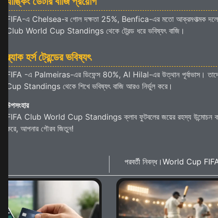
র্যাঙ্কিং ডেটার বাজি প্রয়োগ
FIFA-এ Chelsea-র গোল দক্ষতা 25%, Benfica-এর মতো আক্রমণাত্মক দলের বাজি
Club World Cup Standings থেকে ট্রেন্ড ধরে ভবিষ্যৎ বাজি।
ব্ল্যাক হর্স ট্রেন্ডের ভবিষ্যৎ
FIFA -এ Palmeiras-এর ডিফেন্স 80%, Al Hilal-এর উত্থান পূর্বাভাস। তাদের
Cup Standings থেকে শিখে ভবিষ্যৎ বাজি আরও নির্ভুল করে।
উপসংহার
FIFA Club World Cup Standings ক্লাব ফুটবলের জয়ের রহস্য উন্মোচন 
করে, আপনার গৌরব জিতুন!
পরবর্তী নিবন্ধ।
World Cup FIFA Qu