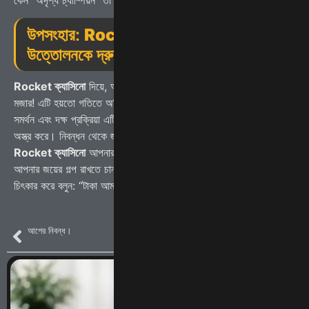
উপসংহার:
Rocket ক্যাসিনো
EVOBET
উত্তোলনকে দ্রুত এবং সহজ করে!
Rocket ক্যাসিনো
দিয়ে, আপনার উত্তোলন অভিজ্ঞতা রকেটে চড়ার মতো
মজার! এটি হয়তো গতিতে অতি দ্রুত নয়, বা সর্বত্র পরিচিত নয়, কিন্তু ব্যাংক
সমর্থন এবং দক্ষ প্রক্রিয়া এটিকে দ্রুত টাকা তুলতে চাওয়া খেলোয়াড়দের গোপন
অস্ত্র করে। নিবন্ধন থেকে জমা, এবং অবশেষে পুরস্কার তুলে নেওয়া পর্যন্ত,
Rocket ক্যাসিনো
আপনার ক্যাসিনো জীবনকে সহজ এবং মজাদার করে।
আপনার জয়ের গল্প রাখতে চান? এখনই
Rocket ক্যাসিনো
চেষ্টা করুন, আর
চিৎকার করে বলুন: “টাকা আমার চেয়ে দ্রুত এসেছে!”
তী নিবন্ধ।
আগের নিবন্ধ।
2025 UPAY ক্যাসিনো: EVOBET-এর নতুন নিরাপদ পেমেন্ট অপশন!
Bkash ক্যাসিনো 2025: মোবাইল পেমেন্টের মাধ্যমে সহজ ক্যাসিনো অভিজ্ঞতা!