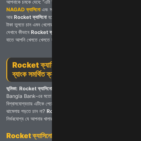
আপনাকে চমকে দেবে: “এটা কি এত দ্রুত হতে পারে!” আমরা আগে বিদ্যুৎ গতির
NAGAD ক্যাসিনো
এবং সর্বত্র জনপ্রিয়
Bkash ক্যাসিনো
নিয়ে কথা বলেছি,
আর
Rocket ক্যাসিনো
হলো একজন শান্ত উত্তোলন বিশেষজ্ঞ, যিনি দ্রুত
টাকা তুলতে চান এমন খেলোয়াড়দের জন্য তৈরি। এই দীর্ঘ গাইডটি আপনাকে
দেখাবে কীভাবে
Rocket ক্যাসিনো
ব্যবহার করে পুরস্কার সেকেন্ডে তুলে নেবেন,
যাতে আপনি খেলতে খেলতে হাসেন এবং পকেট ভরে যায়!
এখনই নিবন্ধন করুন
Rocket ক্যাসিনো
-এর পটভূমি ও সুবিধা:
ব্যাংক সমর্থিত ক্যাসিনো পেমেন্টের হাতিয়ার
ভূমিকা:
Rocket ক্যাসিনো
কোনো নবাগত নয়, এর পেছনে Dutch-
Bangla Bank-এর মতো ব্যাংক জায়ান্ট রয়েছে, যা স্থিতিশীলতা এবং
বিশ্বাসযোগ্যতায় এটিকে পেমেন্টের “বড় ভাই” করে তুলেছে। উত্তোলনের সময়
ঝামেলায় পড়তে চান না?
Rocket ক্যাসিনো
আপনার সমর্থন, এতটাই
নির্ভরযোগ্য যে আপনার খালার তৈরি তরকারির মতো ভরসা করা যায়।
Rocket ক্যাসিনো
-এর ব্যাংক পটভূমি কী বিশেষ করে?