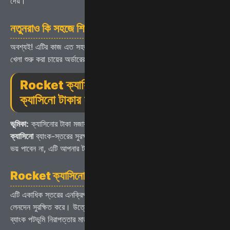
দেয়।
নতুনরাও কি সহজে শিখতে পারবে?
অবশ্যই! এটির কাজ এত সহজ যে সন্দেহ হয়। জটিল ধাপ ভুলে যান, এটি দিয়ে
খেলা শুরু করা চায়ের অর্ডারের মতো। নতুনরাও দ্রুত পাকা খেলোয়াড় হয়ে যাবে!
Rocket ক্যাসিনো
-এর নিরাপত্তা: আপনার
ক্যাসিনো টাকার সুরক্ষা
ভূমিকা:
ক্যাসিনোর টাকা মজার নয়, নিরাপত্তা শক্ত হতে হবে!
Rocket
ক্যাসিনো
ব্যাংক-স্তরের সুরক্ষা দিয়ে খেলোয়াড়দের মন শান্ত করে। হ্যাকার নিয়ে
ভয় পাবেন না, এটি আপনার টাকাকে তালাবদ্ধ করে রাখে!
Rocket ক্যাসিনো
-এর নিরাপত্তা ব্যবস্থা কী?
এটি একাধিক স্তরের এনক্রিপশন এবং এককালীন যাচাইকরণ কোড (OTP) দিয়ে
লেনদেন সুরক্ষিত করে। উত্তোলনের সময়, এটি আপনার টাকাকে রক্ষা করে।
ব্যাংক পটভূমি নিরাপত্তার মাত্রা বাড়ায়।