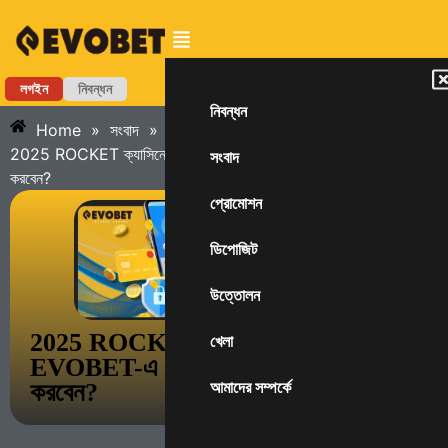
লগইন
নিবন্ধন
নিবন্ধন
Home
»
সংবাদ
»
2025 ROCKET ক্যাসিনো দ্বারা EVOBET-এ কিভাবে দ্রুততম উত্তোলন
সংবাদ
করবেন?
প্রোমোশন
ডিপোজিট
উত্তোলন
2025 ROCKET ক্যাসিনো দ্বারা
খেলা
EVOBET-এ কিভাবে দ্রুততম উত্তোলন
আমাদের সম্পর্কে
করবেন?