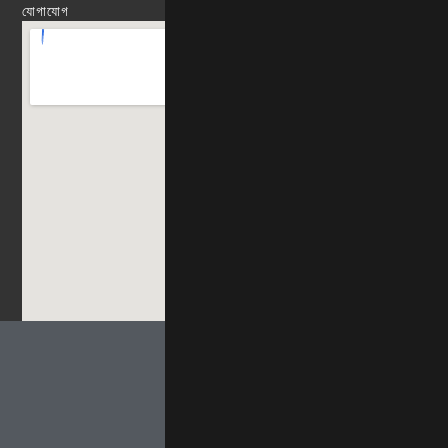
যোগাযোগ