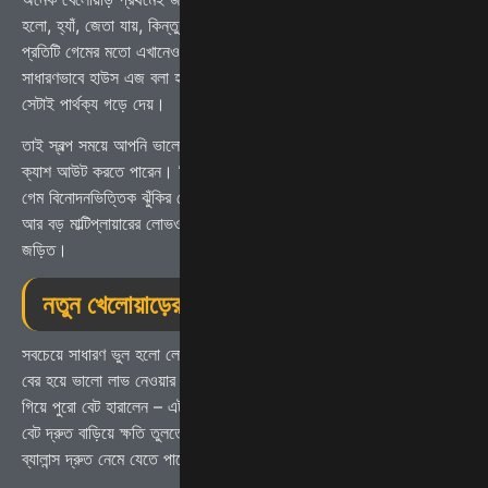
হলো, হ্যাঁ, জেতা যায়, কিন্তু ধারাবাহিকভাবে বড় মুনাফা ধরে রাখা কঠিন। কারণ
প্রতিটি গেমের মতো এখানেও অপারেটরের একটি গাণিতিক সুবিধা থাকে, যাকে
সাধারণভাবে হাউস এজ বলা হয়। এই সুবিধা খুব ছোট হতে পারে, কিন্তু দীর্ঘ সময়ে
সেটাই পার্থক্য গড়ে দেয়।
তাই স্বল্প সময়ে আপনি ভালো জিততেই পারেন, বিশেষ করে যদি সঠিক মুহূর্তে
ক্যাশ আউট করতে পারেন। কিন্তু এটাকে নিশ্চিত আয়ের পথ ভাবা ভুল। ক্র্যাশ
গেম বিনোদনভিত্তিক ঝুঁকির গেম। এখানে উত্তেজনা আছে, দ্রুত ফল আছে,
আর বড় মাল্টিপ্লায়ারের লোভও আছে। কিন্তু এর সঙ্গে বাস্তব ঝুঁকিও সমানভাবে
জড়িত।
নতুন খেলোয়াড়েরা কোথায় বেশি ভুল করেন
সবচেয়ে সাধারণ ভুল হলো লোভের কারণে এক ধাপ বেশি অপেক্ষা করা। 2x এ
বের হয়ে ভালো লাভ নেওয়ার সুযোগ ছিল, কিন্তু 3x বা 5x ধরার চেষ্টা করতে
গিয়ে পুরো বেট হারালেন – এটা খুব পরিচিত দৃশ্য। দ্বিতীয় ভুল হলো হারার পর
বেট দ্রুত বাড়িয়ে ক্ষতি তুলতে চাওয়া। এতে চাপ বাড়ে, সিদ্ধান্ত খারাপ হয়, আর
ব্যালান্স দ্রুত নেমে যেতে পারে।