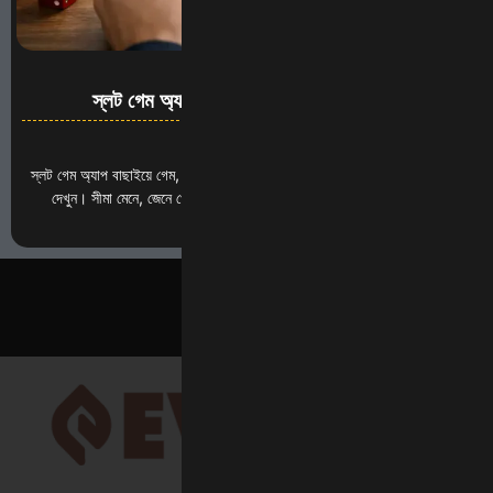
স্লট গেম অ্যাপ বাছাইয়ের আগে যা জানা জরুরি
July 25, 2026
স্লট গেম অ্যাপ বাছাইয়ে গেম, পেমেন্ট নিরাপত্তা, বোনাসের শর্ত ও দায়িত্বশীল খেলার টুল
দেখুন। সীমা মেনে, জেনে খেলুন। এটি শুধু প্রাপ্তবয়স্কদের জন্য আজই খেলুন।
আরও পড়ুন »