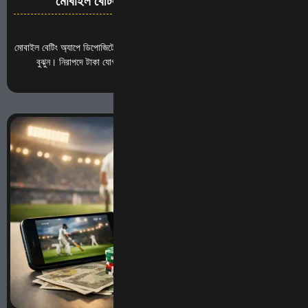
মোবাইল বেটিং অ্যাপে ডিপোজিট করবেন কীভাবে
July 29, 2026
মোবাইল বেটিং অ্যাপে ডিপোজিটের আগে পেমেন্ট পদ্ধতি, লেনদেনের সীমা ও অ্যাকাউন্ট যাচাই
বুঝুন। নিরাপদে টাকা যোগ করার ধাপ, সতর্কতা ও দায়িত্বশীল খেলার পরামর্শ।
আরও পড়ুন »