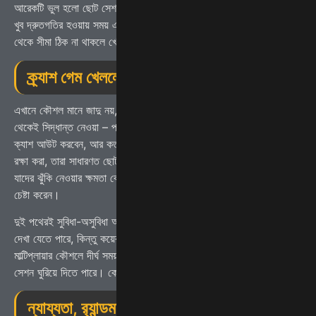
আরেকটি ভুল হলো ছোট সেশনের বদলে দীর্ঘ সময় ধরে থামাহীন খেলা। ক্র্যাশ গেম
খুব দ্রুতগতির হওয়ায় সময় এবং অর্থ দুইটাই দ্রুত খরচ হতে পারে। তাই আগে
থেকে সীমা ঠিক না থাকলে খেলা নিয়ন্ত্রণের বাইরে চলে যেতে পারে।
ক্র্যাশ গেম খেললে কোন কৌশল বাস্তবে কাজে দেয়
এখানে কৌশল মানে জাদু নয়, বরং নিয়ন্ত্রণ। সবচেয়ে কার্যকর পদ্ধতি হলো আগে
থেকেই সিদ্ধান্ত নেওয়া – প্রতি রাউন্ডে কত বেট করবেন, কোন মাল্টিপ্লায়ারে
ক্যাশ আউট করবেন, আর কত হারলে সেশন বন্ধ করবেন। যাদের লক্ষ্য ব্যালান্স
রক্ষা করা, তারা সাধারণত ছোট বেট আর তুলনামূলক কম মাল্টিপ্লায়ার বেছে নেন।
যাদের ঝুঁকি নেওয়ার ক্ষমতা বেশি, তারা কম সংখ্যক রাউন্ডে বড় মাল্টিপ্লায়ার ধরার
চেষ্টা করেন।
দুই পথেরই সুবিধা-অসুবিধা আছে। কম মাল্টিপ্লায়ার কৌশলে ছোট ছোট জয় বেশি
দেখা যেতে পারে, কিন্তু কয়েকটি হারের পর মোট লাভ কমে যেতে পারে। বড়
মাল্টিপ্লায়ার কৌশলে দীর্ঘ সময় হার দেখা যেতে পারে, কিন্তু একটি সফল রাউন্ড
সেশন ঘুরিয়ে দিতে পারে। কোনটি ভালো, সেটা খেলোয়াড়ভেদে বদলে যায়।
ন্যায্যতা, র‌্যান্ডমনেস এবং ভরসার প্রশ্ন