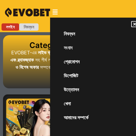
লগইন
নিবন্ধন
নিবন্ধন
Category: লাইভ ক্যাসিনো
সংবাদ
EVOBET-এর
লাইভ ক্যাসিনো বিভাগ
আপনাকে
বাকারাত, রুলেট, সিক বো
এবং ব্ল্যাকজ্যাক
সহ শীর্ষ লাইভ গেমের অভিজ্ঞতা দেয়।
গেমের নিয়ম, কৌশল
প্রোমোশন
ও বিশেষ অফার
সম্পর্কে জানুন এবং রিয়েল-টাইম ক্যাসিনো উত্তেজনা
উপভোগ করুন!
ডিপোজিট
উত্তোলন
খেলা
আমাদের সম্পর্কে