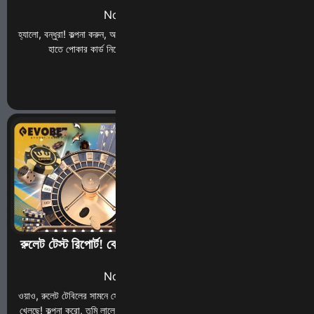
November 28, 2025
হ্যালো, বন্ধুরা! কল্পনা করুন, আপনি জেমস বন্ডের মতো একটা চকচকে টেবিলে বসে আছেন,
হাতে পোকার কার্ড নিয়ে, মনে মনে ভাবছেন কীভাবে ডিলারকে হারাবেন।
আরও পড়ুন »
রুলেট টেস্ট রিপোর্ট! কোন বেটিং পজিশনে জয়ের সম্ভাবনা সবচেয়ে
বেশি?
November 26, 2025
ওয়াও, রুলেট টেবিলের সামনে সেই ছোট্ট বল ঘুরছে ঘুরছে, যেন ভাগ্য তোমার সাথে লুকোচুরি
খেলছে! কল্পনা করো, তুমি লালে বাজি ধরলে, এটা কালোতে গিয়ে থামে; কালো ধরলে লালের