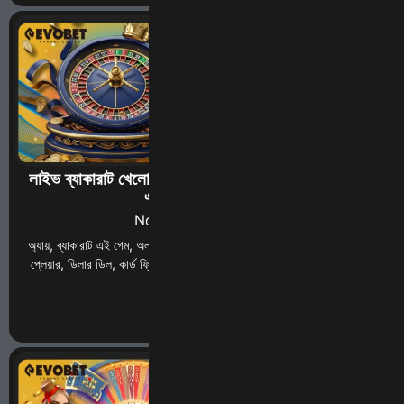
লাইভ ব্যাকারাট খেলোয়াড়দের গোপন কৌশল! ডিলাররাও ভয় পায়
এই ৩টি বেটিং স্টাইল
November 18, 2025
অ্যায়, ব্যাকারাট এই গেম, অলওয়েস ফিল লাইক স্পাই মুভি অ্যাক্টিং—ইউ বেট ব্যাঙ্কার
প্লেয়ার, ডিলার ডিল, কার্ড ফ্লিপ, উইনার লাফ লুজার ক্রাই, স্টিমুলেটিং হার্ট মিস বিট।
আরও পড়ুন »