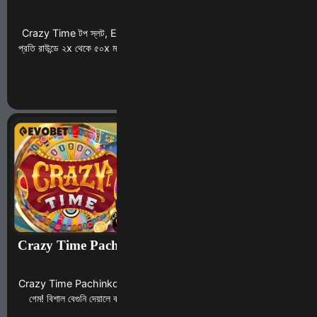
July 12, 2025
Crazy Time টপ স্লট, Evolution Gaming-এর লাইভ গেমের চকচকে হৃদয়!
প্রতি রাউন্ডে ২x থেকে ৫০x মাল্টিপ্লায়ার, বাংলাদেশের খেলোয়াড়রা ৳০.১০ থেকে শুরু করে
৳১০,০০০ জিততে পারে।
আরও পড়ুন »
Crazy Time Pachinko, ডাবল মাল্টিপ্লায়ারের জাদুকরী পতন!
July 11, 2025
Crazy Time Pachinko, Evolution Gaming-এর একটি রোমাঞ্চকর লাইভ
গেম! বিশাল বেগুনি দেয়ালে বলের ঝাঁকুনি, ১৬টি মাল্টিপ্লায়ার স্লট, ১০,০০০x পর্যন্ত
পুরস্কার।