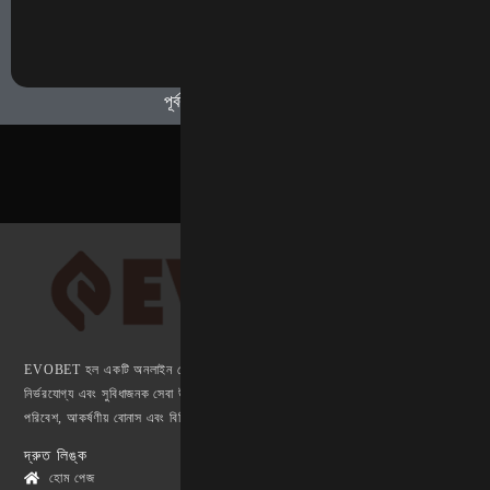
আরও পড়ুন »
পূর্ববর্তী নিবন্ধ
পরবর্তী নিবন্ধ
EVOBET হল একটি অনলাইন গেমিং ও ক্যাসিনো প্ল্যাটফর্ম, যেখানে খেলোয়াড়রা নিরাপদ,
নির্ভরযোগ্য এবং সুবিধাজনক সেবা উপভোগ করতে পারেন। আমাদের লক্ষ্য হল ন্যায্য গেমিং
পরিবেশ, আকর্ষণীয় বোনাস এবং বিভিন্ন প্রোমোশন প্রদান করে সেরা বিনোদন নিশ্চিত করা।
দ্রুত লিঙ্ক
হোম পেজ