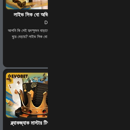
লাইভ সিক বো অভিজ্ঞতা! পেশাদারদের জয়ের গোপন রণনীতি
December 2, 2025
আপনি কি সেই হৃদস্পন্দন বাড়ানো অনুভূতির কথা ভাবছেন, যখন তিনটি ডাইস লাইভ স্ক্রিনে
ঘুরে বেড়ায়? লাইভ সিক বো অভিজ্ঞতা ঠিক এমন একটা আসক্তির খেলার অভিজ্ঞতা!
আরও পড়ুন »
ব্ল্যাকজ্যাক মাস্টার টিপস! এই কৌশলে জয়ের হার ৪০% পর্যন্ত
বাড়ান