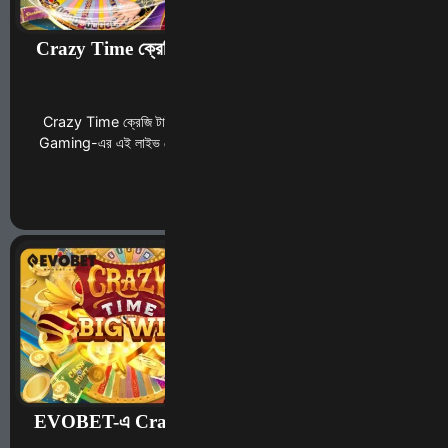
Crazy Time ক্রেজি টাইম গেম দিয়ে ২০০০০X জ্যাকপটের
উন্মাদনা!
July 13, 2025
Crazy Time ক্রেজি টাইম EVOBET-এ ধুমধাম শুরু করেছে! Evolution
Gaming-এর এই লাইভ গেম ২০০০০x জ্যাকপট নিয়ে বাংলাদেশের খেলোয়াড়দের
উত্তেজিত করে।
আরও পড়ুন »
EVOBET-এ Crazy Time টপ স্লট, অতিরিক্ত বোনাসের
ঝলকানি!