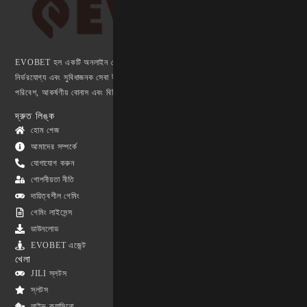
EVOBET হল একটি অনলাইন গেমিং ও ক্যাসিনো প্ল্যাটফর্ম, যেখানে খেলোয়াড়রা নিরাপদ,
নির্ভরযোগ্য এবং সুবিধাজনক সেবা উপভোগ করতে পারেন। আমাদের লক্ষ্য হল ন্যায্য গেমিং
পরিবেশ, আকর্ষণীয় বোনাস এবং বিভিন্ন প্রোমোশন প্রদান করে সেরা বিনোদন নিশ্চিত করা।
দ্রুত লিঙ্ক
হোম পেজ
আমাদের সম্পর্কে
যোগাযোগ করুন
গোপনীয়তা নীতি
দায়িত্বশীল গেমিং
গেমিং লাইসেন্স
ডাউনলোড
EVOBET এজেন্ট
খেলা
JILI স্লটস
স্লটস
লাইভ ক্যাসিনো