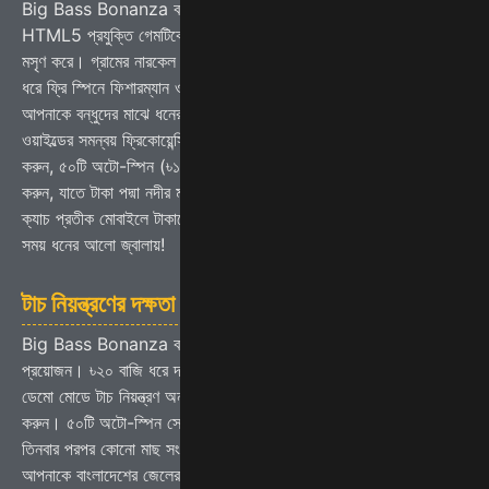
Big Bass Bonanza বড় ক্যাচ প্রতীক মোবাইলে একটি ধনের জলাশয়!
HTML5 প্রযুক্তি গেমটিকে Android এবং iOS-এ ঢাকার রাস্তার মতো
মসৃণ করে। গ্রামের নারকেল গাছের ছায়ায় বা চট্টগ্রামের সমুদ্র তীরে, ৳৫০ বাজি
ধরে ফ্রি স্পিনে ফিশারম্যান ওয়াইল্ড ১০০০x মাছ ধরলে, ৳৫০০০০ পুরস্কার
আপনাকে বন্ধুদের মাঝে ধনের কেন্দ্রবিন্দু করে তুলবে! ডেমো মোডে মাছ এবং
ওয়াইল্ডের সমন্বয় ফ্রিকোয়েন্সি রেকর্ড করুন। স্থিতিশীল ৪জি বা Wi-Fi ব্যবহার
করুন, ৫০টি অটো-স্পিন (৳১০) সেট করুন। প্রতি মাসে ৳৮০০০ বাজেট সেট
করুন, যাতে টাকা পদ্মা নদীর মতো প্রবাহিত হয়। Big Bass Bonanza বড়
ক্যাচ প্রতীক মোবাইলে টাকাকে বাংলাদেশের নদীর মতো প্রবাহিত করে, যেকোনো
সময় ধনের আলো জ্বালায়!
টাচ নিয়ন্ত্রণের দক্ষতা অর্জন
Big Bass Bonanza বড় ক্যাচ প্রতীক মোবাইলে টাচ নিয়ন্ত্রণে দক্ষতা
প্রয়োজন। ৳২০ বাজি ধরে দ্রুত ফ্রি স্পিন এবং মাছ সংগ্রহ ট্রিগার করুন।
ডেমো মোডে টাচ নিয়ন্ত্রণ অনুশীলন করুন, মাছ এবং ওয়াইল্ডের ফ্রিকোয়েন্সি রেকর্ড
করুন। ৫০টি অটো-স্পিন সেট করুন এবং ডেটা বিশ্লেষণে মনোযোগ দিন। যদি
তিনবার পরপর কোনো মাছ সংগ্রহ না হয়, তবে ১০ মিনিট বিরতি নিন। এই দক্ষতা
আপনাকে বাংলাদেশের জেলের মতো দক্ষ করে তুলবে, এবং আপনার টাকা চট্টগ্রামের