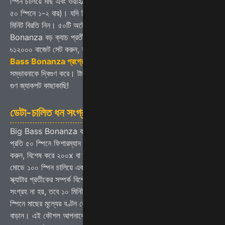
স্পিন চালিয়ে মাছ এবং ওয়াইল্ডের সমন্বয় ফ্রিকোয়েন্সি পরীক্ষা করুন (গড়ে প্রতি
৫০ স্পিনে ১-২ বার)। যদি তিনবার পরপর কোনো মাছ সংগ্রহ না হয়, তবে ১০
মিনিট বিরতি নিন। ৫০টি অটো-স্পিন (৳১০) সেট করুন এবং Big Bass
Bonanza বড় ক্যাচ প্রতীকের মাধ্যমে ধনের শীর্ষে পৌঁছান! প্রতি মাসে
৳১২০০০ বাজেট সেট করুন, যাতে টাকা ঢাকার নদীর মতো স্থির থাকে।
Big
Bass Bonanza প্রগ্রেসিভ সংগ্রহ
ফ্রি স্পিনে মাল্টিপ্লায়ার বাড়ায়, ধনের
সম্ভাবনাকে দ্বিগুণ করে। টাকা পহেলা বৈশাখের আলোর মতো জ্বলে ওঠে, ২১০০
গুণ জ্যাকপট কাছাকাছি!
ডেটা-চালিত ধন সংগ্রহের কৌশল
Big Bass Bonanza বড় ক্যাচ প্রতীকের সাফল্য ডেটার উপর নির্ভর করে।
প্রতি ৫০ স্পিনে ফিশারম্যান ওয়াইল্ড এবং মানি ফিশ প্রতীকের ফ্রিকোয়েন্সি রেকর্ড
করুন, বিশেষ করে ২০০x বা তার বেশি মূল্যের মাছের সময় লক্ষ করুন। ডেমো
মোডে ১০০ স্পিন চালিয়ে একটি ডেটা টেবিল তৈরি করুন, যেখানে ওয়াইল্ড এবং
স্ক্যাটার প্রতীকের সম্পর্ক বিশ্লেষণ করা হবে। যদি তিনবার পরপর কোনো মাছ
সংগ্রহ না হয়, তবে ১০ মিনিট বিরতি নিন এবং কৌশল পুনর্বিবেচনা করুন। ফ্রি
স্পিনে মাছের মূল্যের বণ্টন রেকর্ড করুন এবং উচ্চ-মূল্যের মাছ পড়লে বাজি
বাড়ান। এই কৌশল আপনাকে ব্রাহ্মপুত্র নদীর জেলের মতো দক্ষ করে তুলবে,