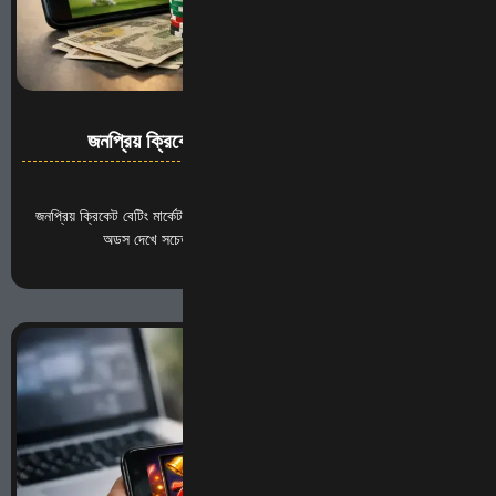
জনপ্রিয় ক্রিকেট বেটিং মার্কেট বাছাইয়ের কৌশল
July 27, 2026
জনপ্রিয় ক্রিকেট বেটিং মার্কেট বুঝুন। ম্যাচ উইনার, রান, উইকেট, টপ ব্যাটার ও লাইভ
অডস দেখে সচেতন বাজির সিদ্ধান্ত নেওয়ার কৌশল জানুন।
আরও পড়ুন »