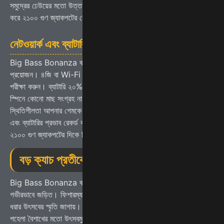
সমুদ্রের ঢেউয়ের মতো উত্তাল হবে। টাচ নিয়ন্ত্রণ এবং মাছের সম্পর্ক বিশ্লেষণ
করে ২১০০ গুণ জ্যাকপটের কৌশল উন্নত করুন।
নেটওয়ার্ক এবং ব্যাটারির স্থিতিশীলতা
Big Bass Bonanza বড় ক্যাচ প্রতীক মোবাইলে স্থিতিশীল নেটওয়ার্ক
প্রয়োজন। ৪জি বা Wi-Fi ব্যবহার করুন, ডেমো মোডে নেটওয়ার্ক বাধার প্রভাব
পরীক্ষা করুন। ব্যাটারি ২০% এর নিচে হলে স্ক্রিনের উজ্জ্বলতা কমান। যদি ১০টি
স্পিনে কোনো মাছ সংগ্রহ না হয়, তবে চার্জ করে পুনরায় শুরু করুন। এই
স্থিতিশীলতা আপনার গেমকে সিলেটের তারার মতো দীর্ঘস্থায়ী করবে। নেটওয়ার্ক
এবং ব্যাটারির প্রভাব রেকর্ড করুন, অপারেশন পরিবেশ উন্নত করুন, এবং টাকা
২১০০ গুণ জ্যাকপটের দিকে স্থিরভাবে এগিয়ে যাবে।
বড় ক্যাচ প্রতীকের সাংস্কৃতিক সংযোগ
Big Bass Bonanza বড় ক্যাচ প্রতীক বাংলাদেশের নদী-সংস্কৃতির সাথে
গভীরভাবে জড়িত। ফিশারম্যান ওয়াইল্ড এবং মানি ফিশ প্রতীক পদ্মা নদীর মাছ
ধরার উৎসবের স্মৃতি জাগায়। গেমের রঙিন গ্রাফিক্স এবং প্রাণবন্ত সাউন্ডট্র্যাক
পহেলা বৈশাখের মতো উৎসবমুখর। ৳৩০ বাজি ধরে, ফ্রি স্পিনে ফিশারম্যান ওয়াইল্ড