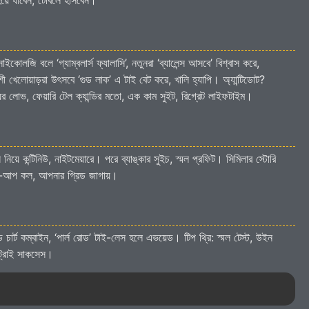
 হয়ে যাবেন, টেবিলে হাসবেন।
ইকোলজি বলে ‘গ্যাম্বলার্স ফ্যালাসি’, নতুনরা ‘ব্যালেন্স আসবে’ বিশ্বাস করে,
শী খেলোয়াড়রা উৎসবে ‘গুড লাক’ এ টাই বেট করে, খালি হ্যাপি। অ্যান্টিডোট?
য়ের লোভ, ফেয়ারি টেল ক্যান্ডির মতো, এক কাম সুইট, রিগ্রেট লাইফটাইম।
িয়ে কন্টিনিউ, নাইটমেয়ারে। পরে ব্যাঙ্কার সুইচ, স্মল প্রফিট। সিমিলার স্টোরি
়েক-আপ কল, আপনার গ্রিড জাগায়।
ড চার্ট কম্বাইন, ‘পার্ল রোড’ টাই-লেস হলে এভয়েড। টিপ থ্রি: স্মল টেস্ট, উইন
ন ট্রাই সাকসেস।