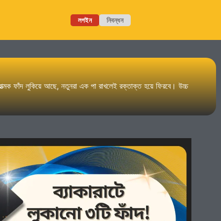
লগইন
নিবন্ধন
াত্মক ফাঁদ লুকিয়ে আছে, নতুনরা এক পা রাখলেই রক্তাক্ত হয়ে ফিরবে। উচ্চ