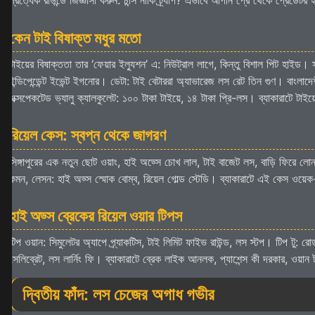
প্রত্যেক রাউন্ডে জিজ্ঞাসা করুন: চান্স নাকি ট্র্যাপ? এভাবে আপনি প্রে থেকে প্রেডেটর
কেন টাই বিষাক্ত মধুর মতো
টাইয়ের বিষাক্ততা তার ‘ফেয়ার ইল্যুশন’ এ: নিউট্রাল লাগে, কিন্তু বিশাল পিট হাইড। সা
ইন্ডিপেন্ডেন্ট ইভেন্ট ইগনোর। ডেটা: টাই বেটাররা অ্যাভারেজ লস রেট তিন গুণ। বাংলাদে
এক্সপেকটেড ভ্যালু ক্যালকুলেট: ১০০ টাকা টাইয়ে, ১৪ টাকা প্রি-লস। ব্যাকারাটে টাই
রিয়েল কেস: স্বপ্ন থেকে জাগরণ
সিঙ্গাপুরের এক নতুন ছোট ওয়াং, হাই অড্সে চোখ লাল, টাই বাজেট লস, বাড়ি ফিরে লোন ন
কমন, লেসন: হাই অড্স স্মোক বোম্ব, রিয়েল গোল্ড স্টেডি। ব্যাকারাটে এই কেস ওয
হাই অড্স ব্রেকের রিয়েল ওয়ার টিপস
টিপ ওয়ান: সিমুলেটর অ্যাপে প্র্যাকটিস, টাই লিমিট ফাইভ রাউন্ড, লস স্টপ। টিপ টু: রো
সেলিব্রেট, লস লার্নিং ফি। ব্যাকারাটে ব্রেক লাইক আনলক, প্যাশেন্স কী দরকার, ওয়া
দ্বিতীয় ফাঁদ: লস চেজের অগাধ গভীর