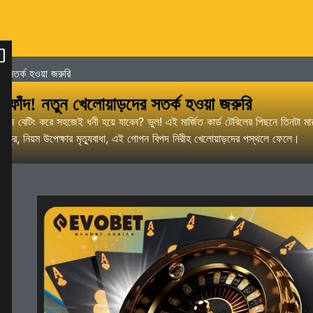
ের সতর্ক হওয়া জরুরি
ি ফাঁদ! নতুন খেলোয়াড়দের সতর্ক হওয়া জরুরি
সহজ বেটিং করে সহজেই ধনী হয়ে যাবেন? ভুল! এই মার্জিত কার্ড টেবিলের পিছনে তিনটা মার
চক্র, নিয়ম উপেক্ষার মৃত্যুবাধা, এই গোপন বিপদ নিরীহ খেলোয়াড়দের পস্থলে ফেলে।