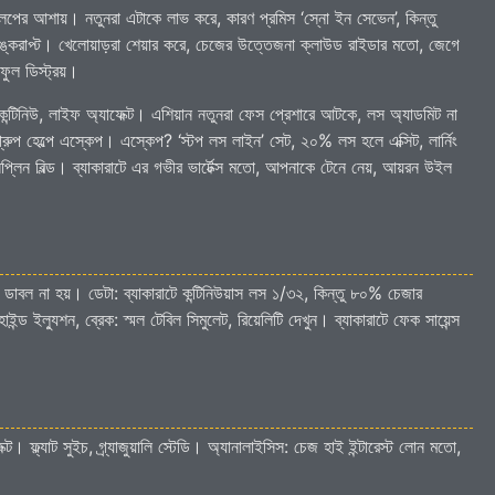
্লিপের আশায়। নতুনরা এটাকে লাভ করে, কারণ প্রমিস ‘স্নো ইন সেভেন’, কিন্তু
 ব্যাঙ্করাপ্ট। খেলোয়াড়রা শেয়ার করে, চেজের উত্তেজনা ক্লাউড রাইডার মতো, জেগে
ফুল ডিস্ট্রয়।
কন্টিনিউ, লাইফ অ্যাফেক্ট। এশিয়ান নতুনরা ফেস প্রেশারে আটকে, লস অ্যাডমিট না
গ্রুপ হেল্পে এস্কেপ। এস্কেপ? ‘স্টপ লস লাইন’ সেট, ২০% লস হলে এক্সিট, লার্নিং
িসিপ্লিন বিল্ড। ব্যাকারাটে এর গভীর ভার্টেক্স মতো, আপনাকে টেনে নেয়, আয়রন উইল
লসে ডাবল না হয়। ডেটা: ব্যাকারাটে কন্টিনিউয়াস লস ১/৩২, কিন্তু ৮০% চেজার
েহাইন্ড ইল্যুশন, ব্রেক: স্মল টেবিল সিমুলেট, রিয়েলিটি দেখুন। ব্যাকারাটে ফেক সায়েন্স
। ফ্ল্যাট সুইচ, গ্র্যাজুয়ালি স্টেডি। অ্যানালাইসিস: চেজ হাই ইন্টারেস্ট লোন মতো,