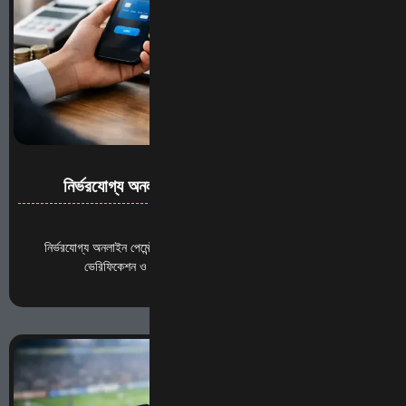
নির্ভরযোগ্য অনলাইন পেমেন্ট অপশন বাছাইয়ের উপায়
July 31, 2026
নির্ভরযোগ্য অনলাইন পেমেন্ট অপশন বাছাই করুন নিরাপত্তা, দ্রুত উইথড্র, ফি,
ভেরিফিকেশন ও দায়িত্বশীল খেলার প্রয়োজনীয় নিয়ম বুঝে।
আরও পড়ুন »