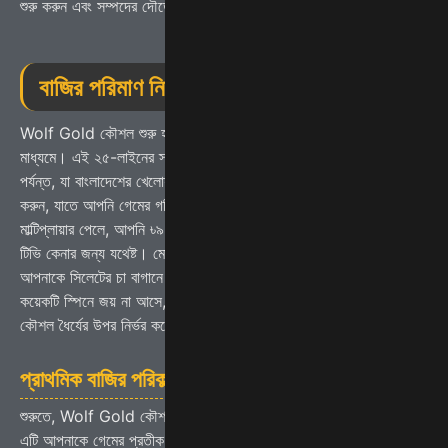
শুরু করুন এবং সম্পদের দৌড়ে এগিয়ে যান!
এখনই নিবন্ধন করুন
বাজির পরিমাণ নিয়ন্ত্রণের শিল্প
Wolf Gold কৌশল শুরু হয় আপনার বাজির পরিমাণের সঠিক ব্যবস্থাপনার
মাধ্যমে। এই ২৫-লাইনের স্লট গেমে, বাজির পরিসর ৳২৫ থেকে ৳১২,৫০০
পর্যন্ত, যা বাংলাদেশের খেলোয়াড়দের জন্য উপযুক্ত। শুরুতে ৳৫০ দিয়ে খেলা শুরু
করুন, যাতে আপনি গেমের গতিপ্রকৃতি বুঝতে পারেন। ৳৩০০ বাজি ধরে ৩০০০x
মাল্টিপ্লায়ার পেলে, আপনি ৳৯০০,০০০ জিততে পারেন, যা চট্টগ্রামে একটি নতুন
টিভি কেনার জন্য যথেষ্ট। মোবাইল ডিভাইসে, EVOBET-এর সহজ ইন্টারফেস
আপনাকে সিলেটের চা বাগানে বসে বাজি সামঞ্জস্য করতে দেয়। যদি প্রথম
কয়েকটি স্পিনে জয় না আসে, এক কাপ চা নিয়ে ধৈর্য ধরুন, কারণ Wolf Gold
কৌশল ধৈর্যের উপর নির্ভর করে।
প্রাথমিক বাজির পরিকল্পনা
শুরুতে, Wolf Gold কৌশল হিসেবে কম বাজি, যেমন ৳৩০, ব্যবহার করুন।
এটি আপনাকে গেমের প্রতীক এবং পে-লাইন বুঝতে সময় দেয়। ৳৪০০ বাজি ধরে