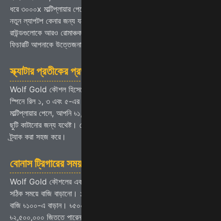
ধরে ৩০০০x মাল্টিপ্লায়ার পেলে, আপনি ৳৯০০,০০০ জিততে পারেন, যা একটি
নতুন ল্যাপটপ কেনার জন্য যথেষ্ট। মোবাইলে, উচ্চ-মানের গ্রাফিক্স এই বোনাস
রাউন্ডগুলোকে আরও রোমাঞ্চকর করে। কক্সবাজারের সমুদ্র তীরে বসে খেললেও, এই
ফিচারটি আপনাকে উত্তেজনায় ভরিয়ে দেবে।
স্ক্যাটার প্রতীকের প্রত্যাশা
Wolf Gold কৌশল হিসেবে, স্ক্যাটার প্রতীকের জন্য সতর্ক থাকুন। প্রতিটি
স্পিনে রিল ১, ৩ এবং ৫-এর গতিবিধি লক্ষ্য করুন। ৳৪০০ বাজি ধরে ৪০০০x
মাল্টিপ্লায়ার পেলে, আপনি ৳১,৬০০,০০০ জিততে পারেন, যা বরিশালে একটি ছোট
ছুটি কাটানোর জন্য যথেষ্ট। মোবাইল ডিভাইসে, স্পষ্ট ডিসপ্লে এই প্রতীকগুলো
ট্র্যাক করা সহজ করে।
বোনাস ট্রিগারের সময়
Wolf Gold কৌশলের একটি গুরুত্বপূর্ণ অংশ হল বোনাস রাউন্ড ট্রিগারের জন্য
সঠিক সময়ে বাজি বাড়ানো। ১০-১৫ স্পিন পরে যদি কোনো বড় জয় না আসে,
বাজি ৳১০০-এ বাড়ান। ৳৫০০ বাজি ধরে ৫০০০x মাল্টিপ্লায়ার পেলে, আপনি
৳২,৫০০,০০০ জিততে পারেন, যা একটি নতুন গাড়ির জন্য যথেষ্ট। EVOBET-