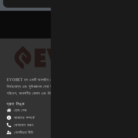
আরও পড়ুন »
EVOBET হল একটি অনলাইন গেমিং ও ক্যাসিনো প্ল্যাটফর্ম, যেখানে খেলোয়াড়রা নিরাপদ,
নির্ভরযোগ্য এবং সুবিধাজনক সেবা উপভোগ করতে পারেন। আমাদের লক্ষ্য হল ন্যায্য গেমিং
পরিবেশ, আকর্ষণীয় বোনাস এবং বিভিন্ন প্রোমোশন প্রদান করে সেরা বিনোদন নিশ্চিত করা।
দ্রুত লিঙ্ক
হোম পেজ
আমাদের সম্পর্কে
যোগাযোগ করুন
গোপনীয়তা নীতি