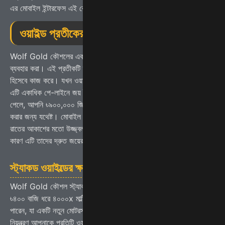
এর মোবাইল ইন্টারফেস এই কৌশলটি সহজে প্রয়োগ করতে দেয়।
ওয়াইল্ড প্রতীকের সুবিধা গ্রহণ
Wolf Gold কৌশলের একটি গুরুত্বপূর্ণ অংশ হল ওয়াইল্ড প্রতীক (নেকড়ে)
ব্যবহার করা। এই প্রতীকটি স্ক্যাটার এবং মানি প্রতীক ছাড়া সব প্রতীকের বিকল্প
হিসেবে কাজ করে। যখন ওয়াইল্ড প্রতীক ১ বা ৫ নম্বর রিলে স্ট্যাক হয়, তখন
এটি একাধিক পে-লাইনে জয় তৈরি করে। ৳৩০০ বাজি ধরে ৩০০০x মাল্টিপ্লায়ার
পেলে, আপনি ৳৯০০,০০০ জিততে পারেন, যা ময়মনসিংহে একটি ছোট ব্যবসা শুরু
করার জন্য যথেষ্ট। মোবাইল স্ক্রিনে, ওয়াইল্ড প্রতীকের অ্যানিমেশন রংপুরের
রাতের আকাশের মতো উজ্জ্বল। বাংলাদেশের খেলোয়াড়রা এই ফিচারটি পছন্দ করে,
কারণ এটি তাদের দ্রুত জয়ের সুযোগ দেয়।
স্ট্যাকড ওয়াইল্ডের ক্ষমতা
Wolf Gold কৌশল স্ট্যাকড ওয়াইল্ডের সুবিধা নেওয়ার উপর জোর দেয়।
৳৪০০ বাজি ধরে ৪০০০x মাল্টিপ্লায়ার পেলে, আপনি ৳১,৬০০,০০০ জিততে
পারেন, যা একটি নতুন মোটরসাইকেল কেনার জন্য যথেষ্ট। মোবাইল ডিভাইসে, টাচ
নিয়ন্ত্রণ আপনাকে প্রতিটি ওয়াইল্ড প্রতীকের গতিবিধি ট্র্যাক করতে দেয়।