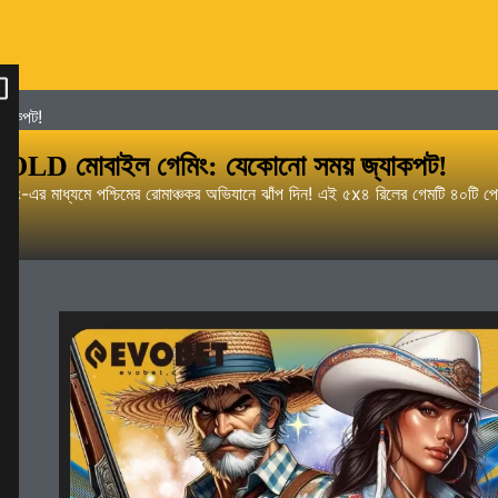
যাকপট!
 মোবাইল গেমিং: যেকোনো সময় জ্যাকপট!
-এর মাধ্যমে পশ্চিমের রোমাঞ্চকর অভিযানে ঝাঁপ দিন! এই ৫x৪ রিলের গেমটি ৪০টি