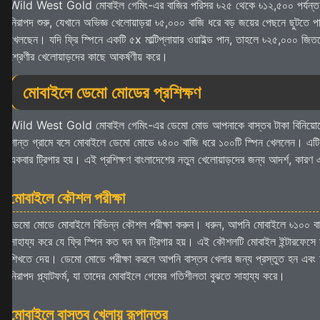
Wild West Gold মোবাইল গেমিং-এর বাজির পরিসর ৳২৫ থেকে ৳১২,৫০০ পর্যন্ত, যা
নিরাপদ শুরু, যেখানে অভিজ্ঞ খেলোয়াড়রা ৳৫,০০০ বাজি ধরে বড় জয়ের পেছনে ছুটত
খেলছেন। যদি ফ্রি স্পিনে একটি ৫x মাল্টিপ্লায়ার ওয়াইল্ড পান, তাহলে ৳২৫,০০০ জি
শ্রেণীর খেলোয়াড়দের কাছে আকর্ষণীয় করে।
মোবাইলে ডেমো মোডের প্রশিক্ষণ
Wild West Gold মোবাইল গেমিং-এর ডেমো মোড আপনাকে বাস্তব টাকা বিনিয়োগের
শান্ত গ্রামে বসে মোবাইলে ডেমো মোডে ৳৪০০ বাজি ধরে ১০০টি স্পিন খেললেন। এটি আপনাক
একবার ট্রিগার হয়। এই প্রশিক্ষণ বাংলাদেশের নতুন খেলোয়াড়দের জন্য আদর্শ, কারণ এ
মোবাইলে কৌশল পরীক্ষা
ডেমো মোডে মোবাইলে বিভিন্ন কৌশল পরীক্ষা করুন। ধরুন, আপনি মোবাইলে ৳১০০ বাজ
সাহায্য করে যে ফ্রি স্পিন কত ঘন ঘন ট্রিগার হয়। এই কৌশলটি মোবাইল ইন্টারফেসে 
শিখতে দেয়। ডেমো মোডে পরীক্ষা করলে আপনি বাস্তব খেলার জন্য প্রস্তুত হন এবং 
নিরাপদ প্ল্যাটফর্ম, যা তাদের মোবাইলে গেমের গতিশীলতা বুঝতে সাহায্য করে।
মোবাইলে বাস্তব খেলায় রূপান্তর