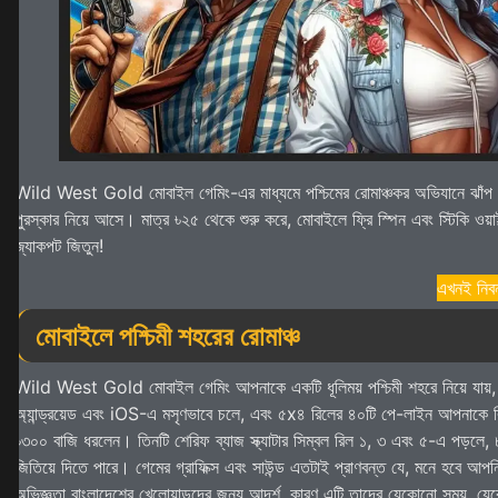
Wild West Gold মোবাইল গেমিং-এর মাধ্যমে পশ্চিমের রোমাঞ্চকর অভিযানে ঝা
পুরস্কার নিয়ে আসে। মাত্র ৳২৫ থেকে শুরু করে, মোবাইলে ফ্রি স্পিন এবং স্টিকি ওয়
জ্যাকপট জিতুন!
এখনই নিবন
মোবাইলে পশ্চিমী শহরের রোমাঞ্চ
Wild West Gold মোবাইল গেমিং আপনাকে একটি ধূলিময় পশ্চিমী শহরে নিয়ে যায়,
অ্যান্ড্রয়েড এবং iOS-এ মসৃণভাবে চলে, এবং ৫x৪ রিলের ৪০টি পে-লাইন আপনাকে বি
৳৩০০ বাজি ধরলেন। তিনটি শেরিফ ব্যাজ স্ক্যাটার সিম্বল রিল ১, ৩ এবং ৫-এ পড়লে, ৮ট
জিতিয়ে দিতে পারে। গেমের গ্রাফিক্স এবং সাউন্ড এতটাই প্রাণবন্ত যে, মনে হবে
অভিজ্ঞতা বাংলাদেশের খেলোয়াড়দের জন্য আদর্শ, কারণ এটি তাদের যেকোনো সময়, যে