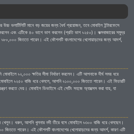
চ্চ ভলাটিলিটি মানে বড় জয়ের জন্য ধৈর্য প্রয়োজন, তবে মোবাইল ইন্টারফেসে
করলেন এবং এটিকে ৪০ ভাগে ভাগ করলেন (প্রতি ভাগ ৳২৫০)। কক্সবাজারের সমুদ্র
করে ৳৮০,০০০ জিততে পারেন। এই কৌশলটি বাংলাদেশের খেলোয়াড়দের জন্য আদর্শ,
োবাইলে ৳২,০০০ ক্ষতির সীমা নির্ধারণ করলেন। এটি আপনাকে দীর্ঘ সময় ধরে
ে মোবাইলে ৳২৫০ বাজি ধরে খেললে, আপনি ৳১০০,০০০ জিততে পারেন। এই ফিচারটি
়ন্ত্রণ করতে দেয়। মোবাইল ডিভাইসে এই সেটিং সহজে অ্যাক্সেস করা যায়, যা
স্পিন খেলুন। ধরুন, আপনি খুলনার নদী তীরে বসে মোবাইলে ৳৩০০ বাজি ধরে খেলছেন।
৳১২০,০০০ জিততে পারেন। এই কৌশলটি বাংলাদেশের খেলোয়াড়দের জন্য আদর্শ, কারণ এটি