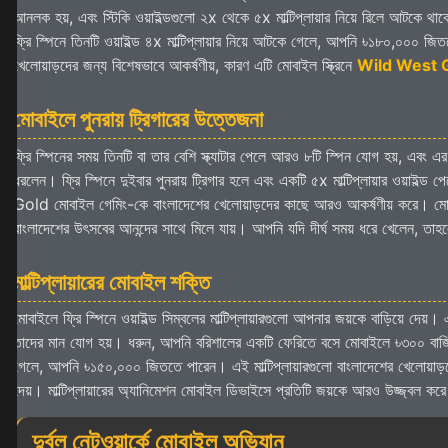
আনলক হয়, এবং স্টিকি ওয়াইল্ডগুলো ২x থেকে ৫x মাল্টিপ্লায়ার নিয়ে রিলে আটকে
ফ্রি স্পিনে তিনটি ওয়াইল্ড ৪x মাল্টিপ্লায়ার নিয়ে আটকে গেলে, আপনি ৳১৮০,০০০ জ
খেলোয়াড়দের জন্য বিশেষভাবে আকর্ষণীয়, কারণ এটি মোবাইল স্ক্রিনে
Wild West Gol
মোবাইলে পুনরায় ট্রিগারের উত্তেজনা
ফ্রি স্পিনের সময় তিনটি বা তার বেশি স্ক্যাটার পেলে আরও ৮টি স্পিন যোগ হয়, এব
ধরলেন। ফ্রি স্পিনে দুইবার পুনরায় ট্রিগার হলে এবং একটি ৫x মাল্টিপ্লায়ার ওয়
Gold মোবাইল গেমিং-কে বাংলাদেশের খেলোয়াড়দের কাছে আরও আকর্ষণীয় করে। মোবা
বাংলাদেশের উৎসবের আনন্দের সাথে মিলে যায়। আপনি যদি দীর্ঘ সময় ধরে খেলেন, তাহ
মাল্টিপ্লায়ারের মোবাইল শক্তি
মোবাইলে ফ্রি স্পিনে ওয়াইল্ড সিম্বলের মাল্টিপ্লায়ারগুলো আপনার জয়কে বাড়িয়ে দেয
তাদের মান যোগ হয়। ধরুন, আপনি বরিশালের একটি ফেরিতে বসে মোবাইলে ৳৩০০ বাজি ধরে
গেলে, আপনি ৳১৫০,০০০ জিততে পারেন। এই মাল্টিপ্লায়ারগুলো বাংলাদেশের খেলোয়াড়দের
দেয়। মাল্টিপ্লায়ারের অ্যানিমেশন মোবাইল ডিভাইসে প্রতিটি জয়কে আরও উজ্জ্বল কর
দুর্বল নেটওয়ার্কে মোবাইল অভিযান