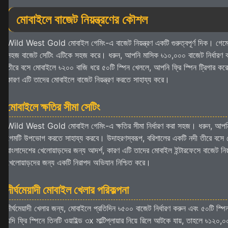
মোবাইলে বাজেট নিয়ন্ত্রণের কৌশল
Wild West Gold মোবাইল গেমিং-এ বাজেট নিয়ন্ত্রণ একটি গুরুত্বপূর্ণ দিক। গেমের উ
সহজ বাজেট সেটিং এটিকে সহজ করে। ধরুন, আপনি মাসিক ৳১০,০০০ বাজেট নির্ধারণ 
তীরে বসে মোবাইলে ৳২০০ বাজি ধরে ৫০টি স্পিন খেললে, আপনি ফ্রি স্পিন ট্রিগার 
কারণ এটি তাদের মোবাইলে বাজেট নিয়ন্ত্রণ করতে সাহায্য করে।
মোবাইলে ক্ষতির সীমা সেটিং
Wild West Gold মোবাইল গেমিং-এ ক্ষতির সীমা নির্ধারণ করা সহজ। ধরুন, আপনি ম
গেমটি উপভোগ করতে সাহায্য করবে। উদাহরণস্বরূপ, বরিশালের একটি নদী তীরে বস
বাংলাদেশের খেলোয়াড়দের জন্য আদর্শ, কারণ এটি তাদের মোবাইল ইন্টারফেসে বাজেট নিয
খেলোয়াড়দের জন্য একটি নিরাপদ অভিযান নিশ্চিত করে।
দীর্ঘমেয়াদী মোবাইল খেলার পরিকল্পনা
দীর্ঘমেয়াদী খেলার জন্য, মোবাইলে প্রতিদিন ৳৫০০ বাজেট নির্ধারণ করুন এবং ৫০টি 
যদি ফ্রি স্পিনে তিনটি ওয়াইল্ড ৩x মাল্টিপ্লায়ার নিয়ে রিলে আটকে যায়, তাহলে 