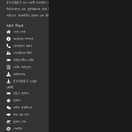
EVOBET হল একটি অনলাইন গেমিং ও ক্যাসিনো প্ল্যাটফর্ম, যেখানে খেলোয়াড়রা নিরাপদ,
নির্ভরযোগ্য এবং সুবিধাজনক সেবা উপভোগ করতে পারেন। আমাদের লক্ষ্য হল ন্যায্য গেমিং
পরিবেশ, আকর্ষণীয় বোনাস এবং বিভিন্ন প্রোমোশন প্রদান করে সেরা বিনোদন নিশ্চিত করা।
দ্রুত লিঙ্ক
হোম পেজ
আমাদের সম্পর্কে
যোগাযোগ করুন
গোপনীয়তা নীতি
দায়িত্বশীল গেমিং
গেমিং লাইসেন্স
ডাউনলোড
EVOBET এজেন্ট
খেলা
JILI স্লটস
স্লটস
লাইভ ক্যাসিনো
মাছ ধরা গেম
ক্র্যাশ গেম
স্পোর্টস