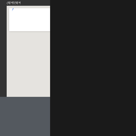
যোগাযোগ