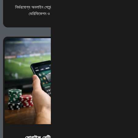
নির্ভরযোগ্য অনলাইন পেমেন্ট অপশন বাছাই করুন নিরাপত্তা, দ্রুত উইথড্র, ফি,
ভেরিফিকেশন ও দায়িত্বশীল খেলার প্রয়োজনীয় নিয়ম বুঝে।
আরও পড়ুন »
মোবাইল বেটিং অ্যাপে ডিপোজিট করবেন কীভাবে