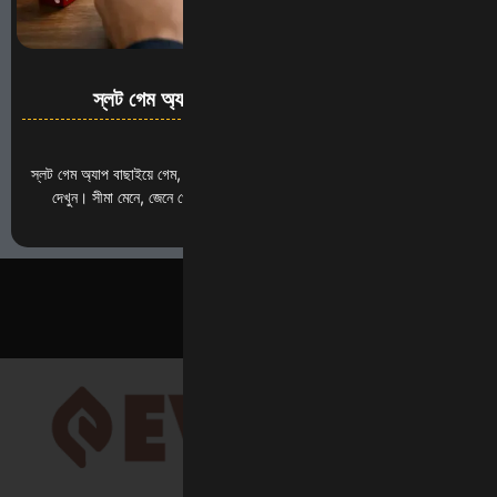
স্লট গেম অ্যাপ বাছাইয়ের আগে যা জানা জরুরি
July 25, 2026
স্লট গেম অ্যাপ বাছাইয়ে গেম, পেমেন্ট নিরাপত্তা, বোনাসের শর্ত ও দায়িত্বশীল খেলার টুল
দেখুন। সীমা মেনে, জেনে খেলুন। এটি শুধু প্রাপ্তবয়স্কদের জন্য আজই খেলুন।
আরও পড়ুন »