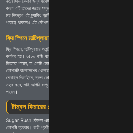
নতুন টিভি কেনার জন্য যথেষ্ট। বাংলাদেশের খেলোয়াড়রা এই কৌশল পছন্দ করে,
কারণ এটি তাদের জয়ের সম্ভাবনা বাড়ায়। মোবাইলে, ক্লিয়ার ডিসপ্লে এবং সহজ
টাচ নিয়ন্ত্রণ এই ট্র্যাকিং প্রক্রিয়াটিকে আরও সহজ করে। আপনি ময়মনসিংহের
পাহাড়ে থাকলেও এই কৌশল প্রয়োগ করতে পারেন।
ফ্রি স্পিনে মাল্টিপ্লায়ারের কৌশল
ফ্রি স্পিনে, মাল্টিপ্লায়ার পয়েন্ট রিসেট না হওয়ায় Sugar Rush কৌশল আরও
কার্যকর হয়। ৳৫০০ বাজি ধরে ২৫০০x মাল্টিপ্লায়ার পেলে, আপনি ৳১,২৫০,০০০
জিততে পারেন, যা একটি ছোট অ্যাপার্টমেন্টের ডাউন পেমেন্টের জন্য যথেষ্ট। এই
কৌশলটি বাংলাদেশের খেলোয়াড়দের জন্য গেমটিকে আরও রোমাঞ্চকর করে।
মোবাইল ডিভাইসে, দ্রুত লোডিং সময় এবং টাচ নিয়ন্ত্রণ এই ফিচারটিকে আরও
সহজ করে, তাই আপনি রংপুরের গ্রামে থাকলেও এই মজা উপভোগ করতে
পারেন।
টাম্বল ফিচারের কৌশলী ব্যবহার
Sugar Rush কৌশল এর আরেকটি গুরুত্বপূর্ণ অংশ হলো টাম্বল ফিচারের
কৌশলী ব্যবহার। জয়ী প্রতীকগুলো অদৃশ্য হওয়ার পর, নতুন প্রতীক পড়ে, যা