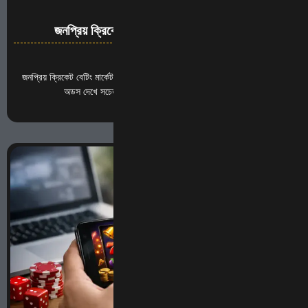
জনপ্রিয় ক্রিকেট বেটিং মার্কেট বাছাইয়ের কৌশল
July 27, 2026
জনপ্রিয় ক্রিকেট বেটিং মার্কেট বুঝুন। ম্যাচ উইনার, রান, উইকেট, টপ ব্যাটার ও লাইভ
অডস দেখে সচেতন বাজির সিদ্ধান্ত নেওয়ার কৌশল জানুন।
আরও পড়ুন »