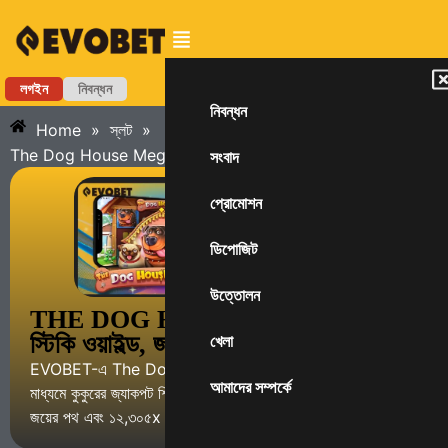
লগইন
নিবন্ধন
নিবন্ধন
Home
»
স্লট
»
The Dog House Megaways স্টিকি ওয়াইল্ড, জয়ের মজার দৌড়!
সংবাদ
প্রোমোশন
ডিপোজিট
উত্তোলন
THE DOG HOUSE MEGAWAYS
স্টিকি ওয়াইল্ড, জয়ের মজার দৌড়!
খেলা
EVOBET-এ The Dog House Megaways স্টিকি ওয়াইল্ড-এর
আমাদের সম্পর্কে
মাধ্যমে কুকুরের জ্যাকপট শিকার করুন! এই ৬-অক্ষর স্লটে ১১৭,৬৪৯টি
জয়ের পথ এবং ১২,৩০৫x জ্যাকপট রয়েছে।