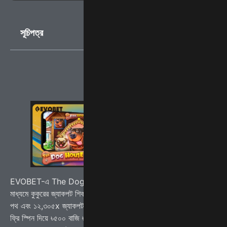
সূচিপত্র
EVOBET-এ The Dog House Megaways স্টিকি ওয়াইল্ড-এর
মাধ্যমে কুকুরের জ্যাকপট শিকার করুন! এই ৬-অক্ষর স্লটে ১১৭,৬৪৯টি জয়ের
পথ এবং ১২,৩০৫x জ্যাকপট রয়েছে। ৳২০ থেকে শুরু করে, স্টিকি ওয়াইল্ড এবং
ফ্রি স্পিন দিয়ে ৳৫০০ বাজি ৳৬,১৫২,৫০০-এ রূপান্তরিত হতে পারে। মোবাইলে