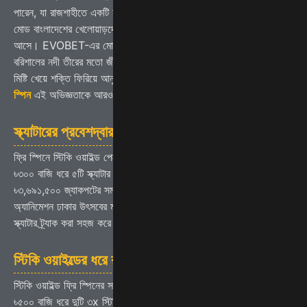
পারেন, যা রাজশাহীতে একটি নতুন ট্যাবলেট কেনার জন্য যথেষ্ট। এই ফ্রি স্পিন
মোড বাংলাদেশের খেলোয়াড়দের জন্য একটি উৎসবের মতো উত্তেজনা নিয়ে
আসে। EVOBET-এর মোবাইল ইন্টারফেসে, স্টিকি ওয়াইল্ডের অ্যানিমেশন
বরিশালের নদী তীরের মতো জীবন্ত। যদি ফ্রি স্পিন তাড়াতাড়ি না আসে, একটি
মিষ্টি খেয়ে শক্তি ফিরিয়ে আনুন।
The Dog House Megaways ফ্রি
স্পিন
এই অভিজ্ঞতাকে আরও সমৃদ্ধ করে।
স্ক্যাটারের প্রবেশদ্বার
ফ্রি স্পিনে স্টিকি ওয়াইল্ড পেতে, ৩টি বা তার বেশি স্ক্যাটার প্রতীক সংগ্রহ করুন।
৳৩০০ বাজি ধরে ৫টি স্ক্যাটার পেলে, আপনি ২৫টি ফ্রি স্পিন পেতে পারেন, যা
৳৩,৬৯১,৫০০ জ্যাকপটের সম্ভাবনা তৈরি করে। মোবাইল স্ক্রিনে, স্ক্যাটারের
অ্যানিমেশন ঢাকার উৎসবের মতো উজ্জ্বল। EVOBET-এর সহজ ইন্টারফেস
স্ক্যাটার ট্র্যাক করা সহজ করে।
স্টিকি ওয়াইল্ডের ধরে রাখার ক্ষমতা
স্টিকি ওয়াইল্ড ফ্রি স্পিনের সময় অক্ষে আটকে থাকে, যা জয়ের সম্ভাবনা বাড়ায়।
৳৫০০ বাজি ধরে দুটি ৩x স্টিকি ওয়াইল্ড পেলে, আপনি ৳৩৩,৭৫০ পেতে পারেন, যা