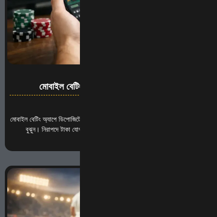
মোবাইল বেটিং অ্যাপে ডিপোজিট করবেন কীভাবে
July 29, 2026
মোবাইল বেটিং অ্যাপে ডিপোজিটের আগে পেমেন্ট পদ্ধতি, লেনদেনের সীমা ও অ্যাকাউন্ট যাচাই
বুঝুন। নিরাপদে টাকা যোগ করার ধাপ, সতর্কতা ও দায়িত্বশীল খেলার পরামর্শ।
আরও পড়ুন »