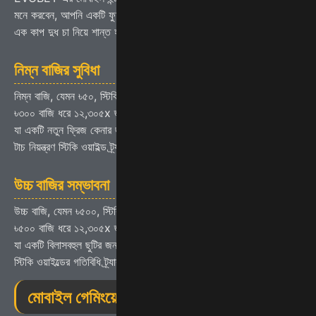
মনে করবেন, আপনি একটি ফুচকা অর্ডার করছেন। যদি জয় তাড়াতাড়ি না আসে,
এক কাপ দুধ চা নিয়ে শান্ত হন।
নিম্ন বাজির সুবিধা
নিম্ন বাজি, যেমন ৳৫০, স্টিকি ওয়াইল্ডের ছন্দ বোঝার জন্য একটি নিরাপদ শুরু।
৳৩০০ বাজি ধরে ১২,৩০৫x জ্যাকপট জিতলে, আপনি ৳৩,৬৯১,৫০০ পেতে পারেন,
যা একটি নতুন ফ্রিজ কেনার জন্য যথেষ্ট। মোবাইল ডিভাইসে, EVOBET-এর
টাচ নিয়ন্ত্রণ স্টিকি ওয়াইল্ড ট্র্যাক করা সহজ করে।
উচ্চ বাজির সম্ভাবনা
উচ্চ বাজি, যেমন ৳৫০০, স্টিকি ওয়াইল্ডের সাথে বিশাল পুরস্কার আনতে পারে।
৳৫০০ বাজি ধরে ১২,৩০৫x জ্যাকপট জিতলে, আপনি ৳৬,১৫২,৫০০ পেতে পারেন,
যা একটি বিলাসবহুল ছুটির জন্য যথেষ্ট। EVOBET-এর মোবাইল ইন্টারফেস
স্টিকি ওয়াইল্ডের গতিবিধি ট্র্যাক করতে সহায়ক।
মোবাইল গেমিংয়ে স্টিকি ওয়াইল্ডের মজা