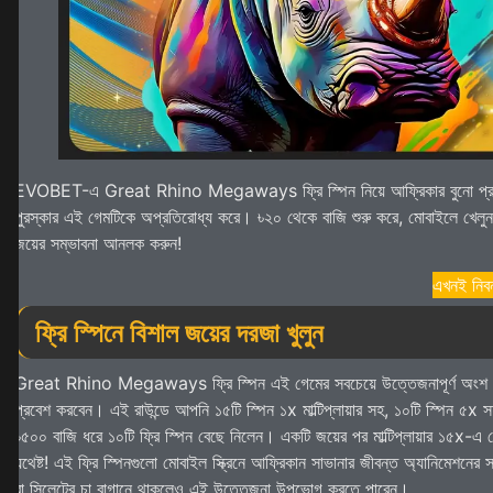
EVOBET-এ Great Rhino Megaways ফ্রি স্পিন নিয়ে আফ্রিকার বুনো প্রান
পুরস্কার এই গেমটিকে অপ্রতিরোধ্য করে। ৳২০ থেকে বাজি শুরু করে, মোবাইলে খেলুন এব
জয়ের সম্ভাবনা আনলক করুন!
এখনই নিবন
ফ্রি স্পিনে বিশাল জয়ের দরজা খুলুন
Great Rhino Megaways ফ্রি স্পিন এই গেমের সবচেয়ে উত্তেজনাপূর্ণ অংশ। চারটি 
প্রবেশ করবেন। এই রাউন্ডে আপনি ১৫টি স্পিন ১x মাল্টিপ্লায়ার সহ, ১০টি স্পিন ৫x
৳৫০০ বাজি ধরে ১০টি ফ্রি স্পিন বেছে নিলেন। একটি জয়ের পর মাল্টিপ্লায়ার ১৫x
যথেষ্ট! এই ফ্রি স্পিনগুলো মোবাইল স্ক্রিনে আফ্রিকান সাভানার জীবন্ত অ্যানিমেশনের
বা সিলেটের চা বাগানে থাকলেও এই উত্তেজনা উপভোগ করতে পারেন।