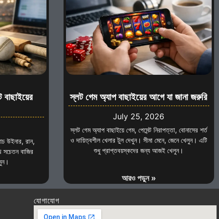
েট বাছাইয়ের
স্লট গেম অ্যাপ বাছাইয়ের আগে যা জানা জরুরি
July 25, 2026
স্লট গেম অ্যাপ বাছাইয়ে গেম, পেমেন্ট নিরাপত্তা, বোনাসের শর্ত
ও দায়িত্বশীল খেলার টুল দেখুন। সীমা মেনে, জেনে খেলুন। এটি
্যাচ উইনার, রান,
শুধু প্রাপ্তবয়স্কদের জন্য আজই খেলুন।
ে সচেতন বাজির
নুন।
আরও পড়ুন »
যোগাযোগ