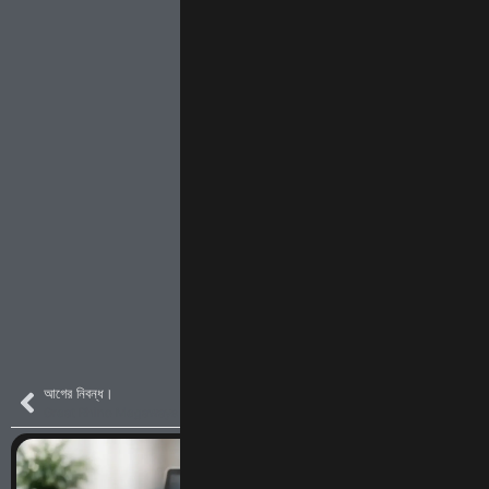
আগের নিবন্ধ।
Great Rhino Megaways জ্যাকপট: বন্য প্রাণীর শক্তি!