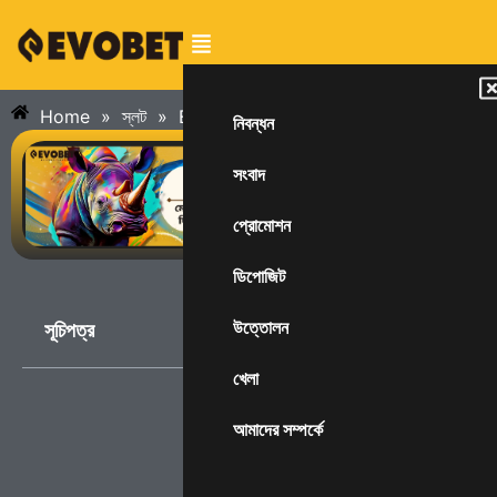
Home
»
স্লট
»
EVOBET-এ Great Rhino Megaways ফ্রি স্পিন 
নিবন্ধন
EVOBET-এ GREAT
সংবাদ
EVOBET-এ Great Rhino Megawa
অপ্রতিরোধ্য করে।
প্রোমোশন
ডিপোজিট
উত্তোলন
সূচিপত্র
খেলা
আমাদের সম্পর্কে