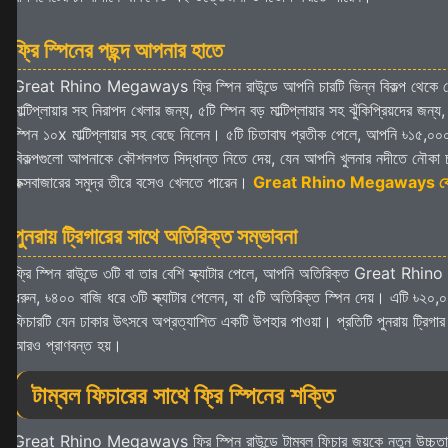
ফ্রি স্পিনের পছন্দ আপনার হাতে
Great Rhino Megaways ফ্রি স্পিন রাউন্ডে আপনি চারটি ভিন্ন বিকল্প থেকে বেছে 
মাল্টিপ্লায়ার সহ নিরাপদ খেলার জন্য, ৫টি স্পিন বড় মাল্টিপ্লায়ার সহ ঝুঁকিপ্রিয়দে
স্পিন ১০x মাল্টিপ্লায়ার সহ বেছে নিলেন। ৫টি চিতাবাঘ প্রতীক পেলে, আপনি ৳১৫,০০
বিকল্পগুলো আপনাকে কৌশলগত সিদ্ধান্ত নিতে দেয়, যেন আপনি খুলনার নদীতে নৌকা চ
কক্সবাজারের সমুদ্র তীরে বসেও খেলতে পারেন।
Great Rhino Megaways ক
পুনরায় ট্রিগারের সাথে অতিরিক্ত সম্ভাবনা
ফ্রি স্পিন রাউন্ডে ৩টি বা তার বেশি স্ক্যাটার পেলে, আপনি অতিরিক্ত Great Rh
ধরুন, ৳৪০০ বাজি ধরে ৩টি স্ক্যাটার পেলেন, যা ৫টি অতিরিক্ত স্পিন দেয়। এটি ৳২০,
ফিচারটি যেন ঢাকার উৎসবে অপ্রত্যাশিত একটি উপহার পাওয়া। প্রতিটি পুনরায় ট্রিগার 
আরও প্রাণবন্ত হয়।
টাম্বল ফিচারের সাথে ফ্রি স্পিনের শক্তি
Great Rhino Megaways ফ্রি স্পিন রাউন্ডে টাম্বল ফিচার জয়কে নতুন উচ্চতায় নিয