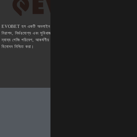
EVOBET হল একটি অনলাইন গেমিং ও ক্যাসিনো প্ল্যাটফর্ম, যেখানে খেলোয়াড়রা
নিরাপদ, নির্ভরযোগ্য এবং সুবিধাজনক সেবা উপভোগ করতে পারেন। আমাদের লক্ষ্য হল
ন্যায্য গেমিং পরিবেশ, আকর্ষণীয় বোনাস এবং বিভিন্ন প্রোমোশন প্রদান করে সেরা
বিনোদন নিশ্চিত করা।