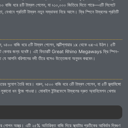
০০ বাজি ধরে ৪টি টাম্বল পেলেন, যা ৳১০,০০০ জিতিয়ে দিতে পারে—এটি সিলেটে
, যেখানে প্রতিটি টাম্বল নতুন সম্ভাবনা নিয়ে আসে। ফ্রি স্পিনে টাম্বলের প্রতিটি
 ধরুন, ৳৪০০ বাজি ধরে ৫টি টাম্বল পেলেন, মাল্টিপ্লায়ার ১x থেকে ৬x-এ উঠল। ৫টি
্যাজেট কেনার জন্য যথেষ্ট। এই ফিচারটি Great Rhino Megaways ফ্রি স্পিন-
াণবন্ত যে আপনি বরিশালের নদী তীরে বসেও উত্তেজনা অনুভব করবেন।
য়ের সুযোগ তৈরি করে। ধরুন, ৳৫০০ বাজি ধরে ৩টি টাম্বল পেলেন, যা ৫টি ফ্ল্যামিঙ্গো
লুকানো ধন খুঁজে পাওয়া। মোবাইল ইন্টারফেসে টাম্বলের দ্রুত অ্যানিমেশন খেলার
ন অস্ত্র। এটি ২৫% অতিরিক্ত বাজি দিয়ে স্ক্যাটার প্রতীকের আবির্ভাব দ্বিগুণ